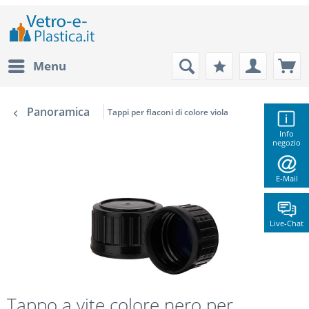
Menu
Panoramica
Tappi per flaconi di colore viola
Info
negozio
E-Mail
Live-Chat
Tappo a vite colore nero per