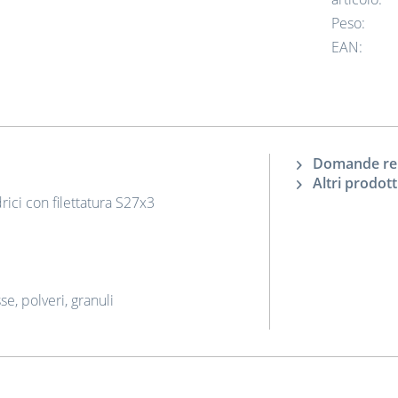
Peso:
EAN:
Domande rela
Altri prodott
drici con filettatura S27x3
se, polveri, granuli