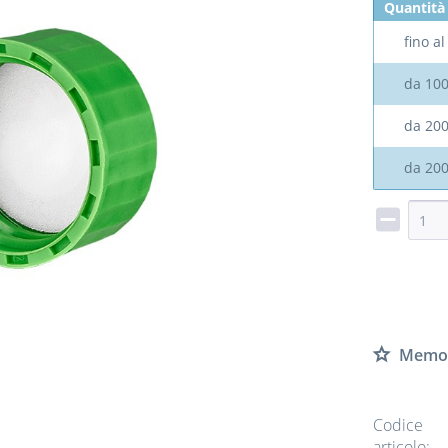
Quantità
fino a
da
10
da
20
da
20
Memor
Codice
articolo: