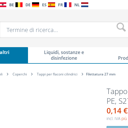
BE
DE
ES
FR
NL
altri
Liquidi, sostanze e
i
disinfezione
Prod
li
Coperchi
Tappi per flaconi cilindrici
Filettatura 27 mm
Tappo 
PE, S
0,14 €
incl. IVA
più