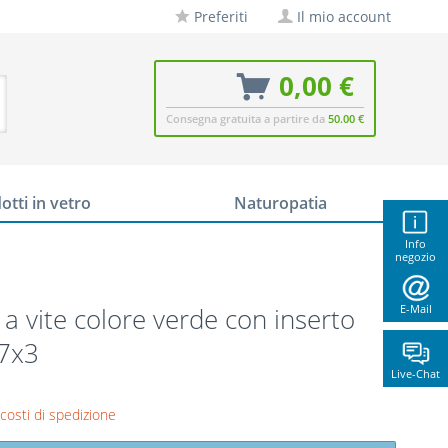
Preferiti
Il mio account
0,00 €
Consegna gratuita a partire da
50.00 €
otti in vetro
Naturopatia
Info
negozio
a vite colore verde con inserto
E-Mail
27x3
Live-Chat
 costi di spedizione