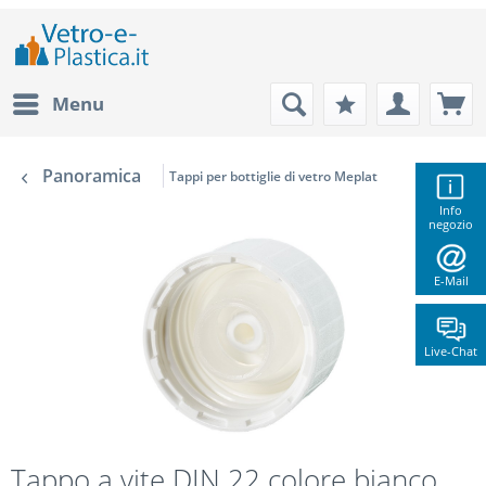
Menu
Panoramica
Tappi per bottiglie di vetro Meplat
Info
negozio
E-Mail
Live-Chat
Tappo a vite DIN 22 colore bianco