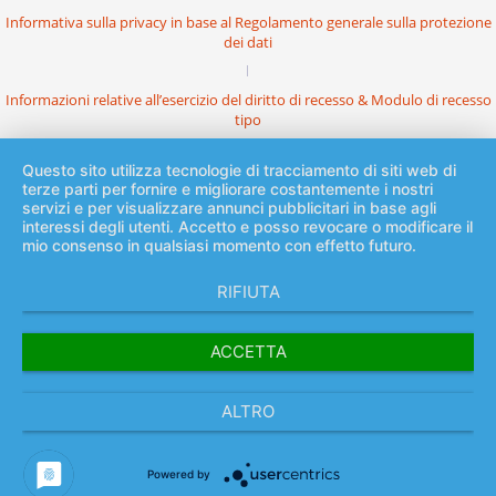
Informativa sulla privacy in base al Regolamento generale sulla protezione
dei dati
Informazioni relative all’esercizio del diritto di recesso & Modulo di recesso
tipo
Questo sito utilizza tecnologie di tracciamento di siti web di
terze parti per fornire e migliorare costantemente i nostri
servizi e per visualizzare annunci pubblicitari in base agli
interessi degli utenti. Accetto e posso revocare o modificare il
mio consenso in qualsiasi momento con effetto futuro.
RIFIUTA
ACCETTA
ALTRO
Powered by