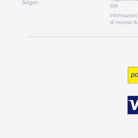
Belgien
dati
Informazioni r
di recesso &