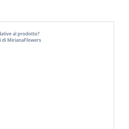
tive al prodotto?
i di MirianaFlowers