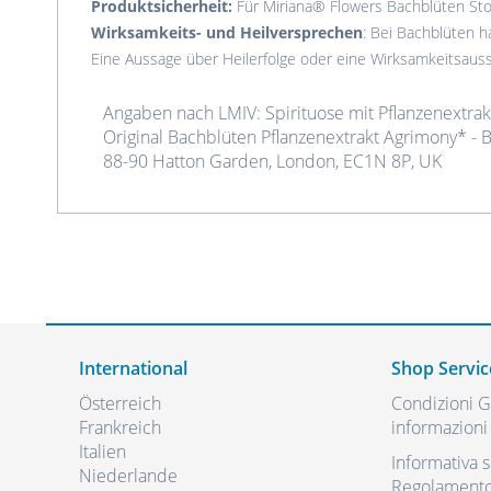
Produktsicherheit:
Für Miriana® Flowers Bachblüten Stoc
Wirksamkeits- und Heilversprechen
: Bei Bachblüten ha
Eine Aussage über Heilerfolge oder eine Wirksamkeitsau
Angaben nach LMIV: Spirituose mit Pflanzenextrakt
Original Bachblüten Pflanzenextrakt Agrimony* - B
88-90 Hatton Garden, London, EC1N 8P, UK
International
Shop Servic
Österreich
Condizioni Ge
Frankreich
informazioni 
Italien
Informativa s
Niederlande
Regolamento 