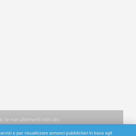
, se non altrimenti indicato.
ervizi e per visualizzare annunci pubblicitari in base agli