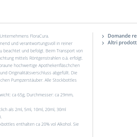
Domande rela
 Unternehmens FloraCura.
Altri prodott
end und verantwortungsvoll in reiner
u beachtet und befolgt. Beim Transport von
chtung mittels Röntgenstrahlen o.ä. erfolgt.
 braune hochwertige Apothekenfläschchen
nd Originalitätsverschluss abgefüllt. Die
lichen Pumpzerstäuber. Alle Stockbottles
wicht: ca 65g, Durchmesser: ca 29mm,
ich als 2ml, 5ml, 10ml, 20ml, 30ml
.
bottles enthalten ca 20% vol Alkohol. Sie