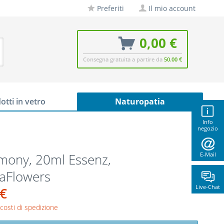
Preferiti
Il mio account
0,00 €
Consegna gratuita a partire da
50.00 €
otti in vetro
Naturopatia
Info
negozio
mony, 20ml Essenz,
E-Mail
naFlowers
Live-Chat
 €
 costi di spedizione