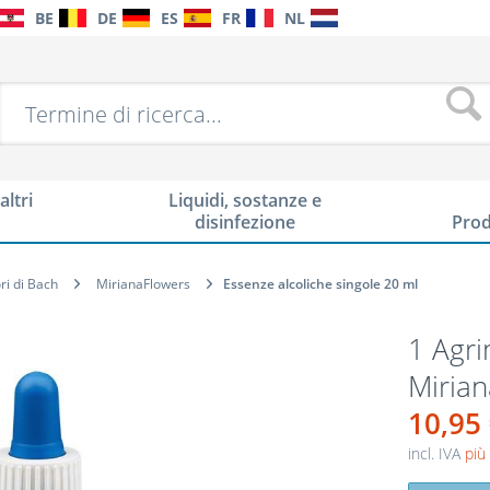
BE
DE
ES
FR
NL
altri
Liquidi, sostanze e
disinfezione
Prod
ori di Bach
MirianaFlowers
Essenze alcoliche singole 20 ml
1 Agri
Miria
10,95
incl. IVA
più