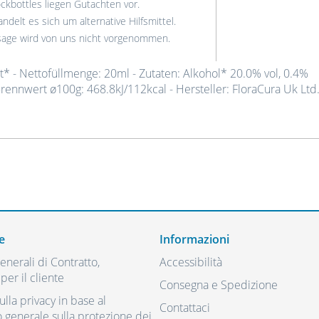
kbottles liegen Gutachten vor.
ndelt es sich um alternative Hilfsmittel.
ssage wird von uns nicht vorgenommen.
* - Nettofüllmenge: 20ml - Zutaten: Alkohol* 20.0% vol, 0.4%
rennwert ø100g: 468.8kJ/112kcal - Hersteller: FloraCura Uk Ltd.
e
Informazioni
nerali di Contratto,
Accessibilità
per il cliente
Consegna e Spedizione
ulla privacy in base al
Contattaci
generale sulla protezione dei