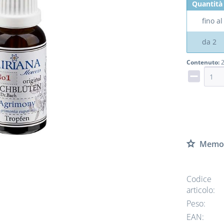
Quantità
fino a
da
2
Contenuto:
2
Memor
Codice
articolo:
Peso:
EAN: