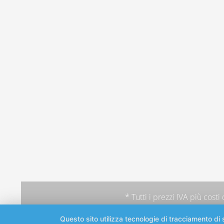
* Tutti i prezzi IVA più
costi
Questo sito utilizza tecnologie di tracciamento di s