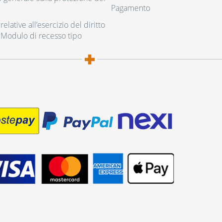
Pagamento
elative all’esercizio del diritto
 Modulo di recesso tipo