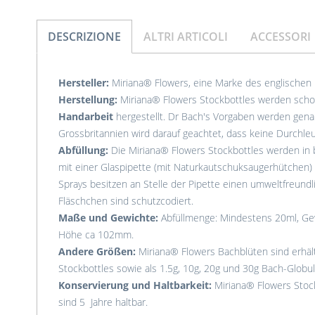
DESCRIZIONE
ALTRI ARTICOLI
ACCESSORI
Hersteller:
Miriana® Flowers, eine Marke des englischen
Herstellung:
Miriana® Flowers Stockbottles werden schon
Handarbeit
hergestellt. Dr Bach's Vorgaben werden gena
Grossbritannien wird darauf geachtet, dass keine Durchleu
Abfüllung:
Die Miriana® Flowers Stockbottles werden in
mit einer Glaspipette (mit Naturkautschuksaugerhütchen) u
Sprays besitzen an Stelle der Pipette einen umweltfreund
Fläschchen sind schutzcodiert.
Maße und Gewichte:
Abfüllmenge: Mindestens 20ml, Ge
Höhe ca 102mm.
Andere Größen:
Miriana® Flowers Bachblüten sind erhältl
Stockbottles sowie als 1.5g, 10g, 20g und 30g Bach-Globuli
Konservierung und Haltbarkeit:
Miriana® Flowers Stock
sind 5 Jahre haltbar.