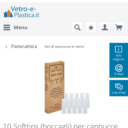
Menu
Panoramica
Set di cannucce in vetro
Info
negozio
E-Mail
Live-Chat
10 Softtips (boccagli) per cannucce