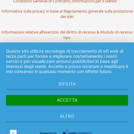
Condizioni Generali di Contratto, informazioni per il cliente
Informativa sulla privacy in base al Regolamento generale sulla protezione
dei dati
Informazioni relative all’esercizio del diritto di recesso & Modulo di recesso
tipo
Questo sito utilizza tecnologie di tracciamento di siti web di
terze parti per fornire e migliorare costantemente i nostri
servizi e per visualizzare annunci pubblicitari in base agli
interessi degli utenti. Accetto e posso revocare o modificare il
mio consenso in qualsiasi momento con effetto futuro.
RIFIUTA
ACCETTA
ALTRO
Powered by