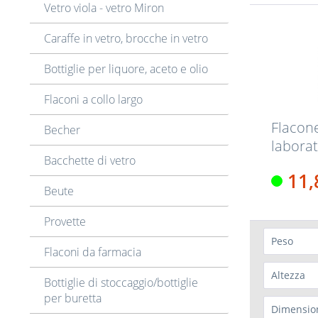
Vetro viola - vetro Miron
Caraffe in vetro, brocche in vetro
Bottiglie per liquore, aceto e olio
Flaconi a collo largo
Flacon
Becher
labora
Bacchette di vetro
filetta
11
Beute
Provette
Peso
Flaconi da farmacia
5 g
(
1
Altezza
Bottiglie di stoccaggio/bottiglie
15 g
(
per buretta
3,2 
Dimensio
24 g
(