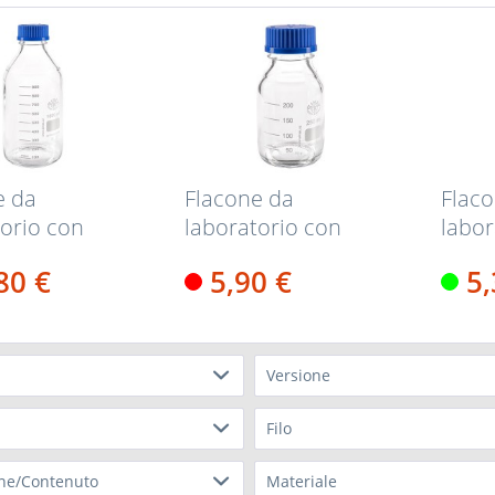
e da
Flacone da
Flac
torio con
laboratorio con
labor
tura 1000 ml...
filettatura 250 ml +...
filett
,80 €
5,90 €
5
Versione
)
ISO 4796-1
(
5
)
Filo
1
)
mm
(
1
)
GL 45
(
5
)
ne/Contenuto
Materiale
1
)