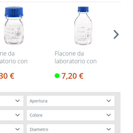
one da
Flacone da
Gua
atorio con
laboratorio con
sil
atura 100 ml +...
filettatura 500 ml +...
riv
,30 €
7,20 €
Apertura
Filetto GL 45
(
5
)
Colore
Bianco
(
1
)
Diametro