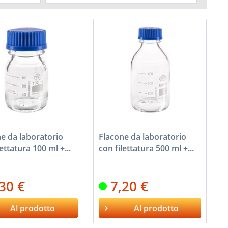
Blu
(
2
)
36,5 mm
(
2
)
Rosso
(
2
)
42,6 mm
(
1
)
45,5 mm
(
2
)
56mm
(
2
)
70mm
(
1
)
86 mm
(
1
)
101mm
(
1
)
e da laboratorio
Flacone da laboratorio
lettatura 100 ml +...
con filettatura 500 ml +...
,30 €
7,20 €
Al prodotto
Al prodotto