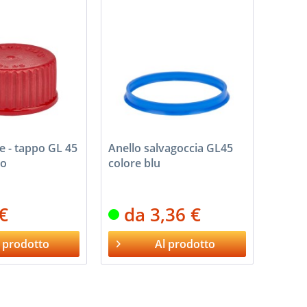
e - tappo GL 45
Anello salvagoccia GL45
so
colore blu
 €
da 3,36 €
 prodotto
Al prodotto