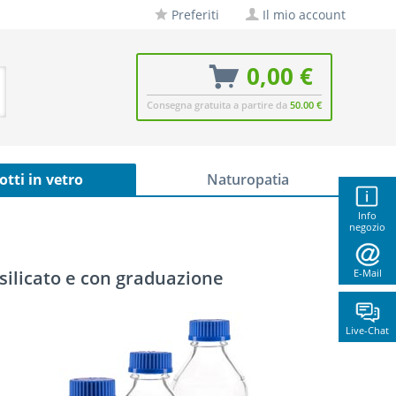
Preferiti
Il mio account
0,00 €
Consegna gratuita a partire da
50.00 €
otti in vetro
Naturopatia
Info
negozio
osilicato e con graduazione
E-Mail
Live-Chat