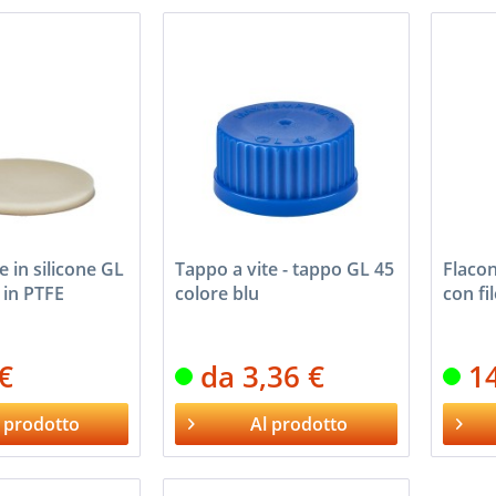
 in silicone GL
Tappo a vite - tappo GL 45
Flacon
a in PTFE
colore blu
con fi
 €
da 3,36 €
1
 prodotto
Al prodotto