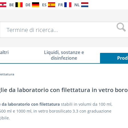
BE
DE
ES
FR
NL
altri
Liquidi, sostanze e
disinfezione
Prod
ilettatura
glie da laboratorio con filettatura in vetro bor
e da laboratorio con filettatura
stabili in volumi da 100 ml,
500 ml e 1000 ml, in vetro borosilicato 3.3 con graduazione
ibile.