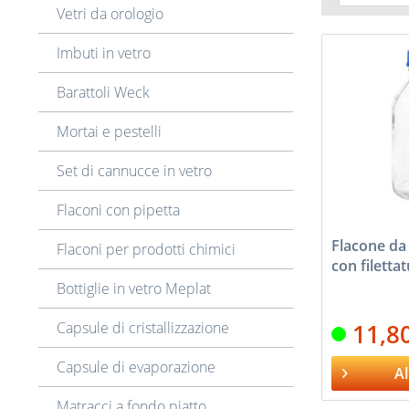
3,8 
Vetri da orologio
176 
100m
4,4 
259 
Imbuti in vetro
250m
26 
371 
500m
100
587 
Barattoli Weck
1000
138
<1 g
(
176
Mortai e pestelli
225
Set di cannucce in vetro
Flaconi con pipetta
Flacone da
Flaconi per prodotti chimici
con filettat
Bottiglie in vetro Meplat
Capsule di cristallizzazione
11,8
Capsule di evaporazione
Al
Matracci a fondo piatto