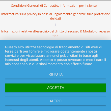
Condizioni Generali di Contratto, informazioni per il cliente
Informativa sulla privacy in base al Regolamento generale sulla protezione
dei dati
Informazioni relative all’esercizio del diritto di recesso & Modulo di recesso
tipo
Questo sito utilizza tecnologie di tracciamento di siti web di
terze parti per fornire e migliorare costantemente i nostri
servizi e per visualizzare annunci pubblicitari in base agli
interessi degli utenti. Accetto e posso revocare o modificare il
mio consenso in qualsiasi momento con effetto futuro.
RIFIUTA
ACCETTA
ALTRO