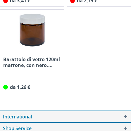
da 3,41 €
da 2,75 €
Barattolo di vetro 120ml
marrone, con nero....
da 1,26 €
International
Shop Service