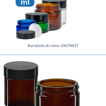
(
2
)
(
5
)
Barattolo di vetro UNiTWIST