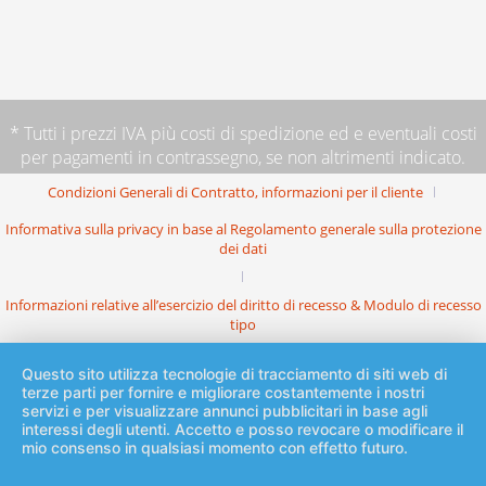
* Tutti i prezzi IVA più
costi di spedizione
ed e eventuali costi
per pagamenti in contrassegno, se non altrimenti indicato.
Condizioni Generali di Contratto, informazioni per il cliente
Informativa sulla privacy in base al Regolamento generale sulla protezione
dei dati
Informazioni relative all’esercizio del diritto di recesso & Modulo di recesso
tipo
Questo sito utilizza tecnologie di tracciamento di siti web di
terze parti per fornire e migliorare costantemente i nostri
servizi e per visualizzare annunci pubblicitari in base agli
interessi degli utenti. Accetto e posso revocare o modificare il
mio consenso in qualsiasi momento con effetto futuro.