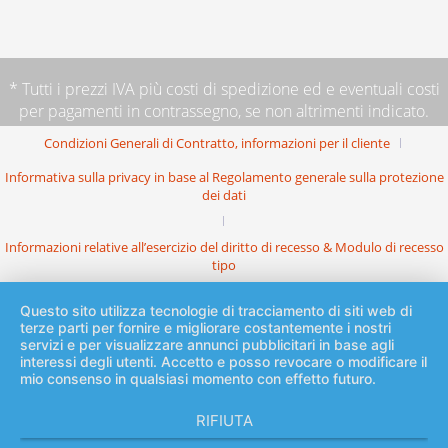
* Tutti i prezzi IVA più
costi di spedizione
ed e eventuali costi
per pagamenti in contrassegno, se non altrimenti indicato.
Condizioni Generali di Contratto, informazioni per il cliente
Informativa sulla privacy in base al Regolamento generale sulla protezione
dei dati
Informazioni relative all’esercizio del diritto di recesso & Modulo di recesso
tipo
Questo sito utilizza tecnologie di tracciamento di siti web di
terze parti per fornire e migliorare costantemente i nostri
servizi e per visualizzare annunci pubblicitari in base agli
interessi degli utenti. Accetto e posso revocare o modificare il
mio consenso in qualsiasi momento con effetto futuro.
RIFIUTA