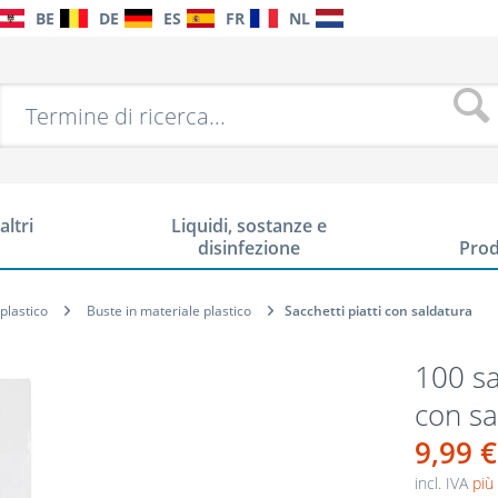
BE
DE
ES
FR
NL
altri
Liquidi, sostanze e
disinfezione
Prod
 plastico
Buste in materiale plastico
Sacchetti piatti con saldatura
100 sa
con sa
9,99 €
incl. IVA
più