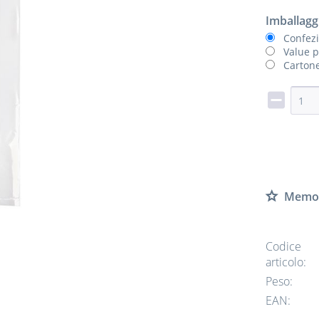
Imballagg
Confez
Value p
Cartone
Memor
Codice
articolo:
Peso:
EAN: