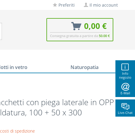
Preferiti
Il mio account
0,00 €
Consegna gratuita a partire da
50.00 €
otti in vetro
Naturopatia
Info
negozio
E-Mail
cchetti con piega laterale in OPP
ldatura, 100 + 50 x 300
Live-Chat
 costi di spedizione