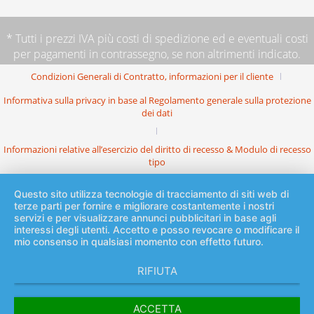
* Tutti i prezzi IVA più
costi di spedizione
ed e eventuali costi
per pagamenti in contrassegno, se non altrimenti indicato.
Condizioni Generali di Contratto, informazioni per il cliente
Informativa sulla privacy in base al Regolamento generale sulla protezione
dei dati
Informazioni relative all’esercizio del diritto di recesso & Modulo di recesso
tipo
Questo sito utilizza tecnologie di tracciamento di siti web di
terze parti per fornire e migliorare costantemente i nostri
servizi e per visualizzare annunci pubblicitari in base agli
interessi degli utenti. Accetto e posso revocare o modificare il
mio consenso in qualsiasi momento con effetto futuro.
RIFIUTA
ACCETTA