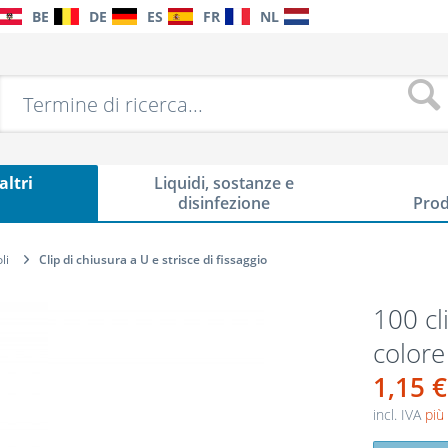
BE
DE
ES
FR
NL
altri
Liquidi, sostanze e
i
disinfezione
Prod
li
Clip di chiusura a U e strisce di fissaggio
100 cl
colore
1,15 €
incl. IVA
più