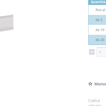
Quantità
fino a
da
5
da
10
da
20
Memor
Codice
articolo: