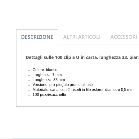
DESCRIZIONE
ALTRI ARTICOLI
ACCESSORI
Dettagli sulle 100 clip a U in carta, lunghezza 33, bian
Colore: bianco
Larghezza: 7 mm
Lunghezza: 33 mm
Versione: pre-piegate pronte all’uso
Materiale: carta,
con 2 inserti in filo esterni, diametro 0,5 mm
100 pezzi/sacchetto