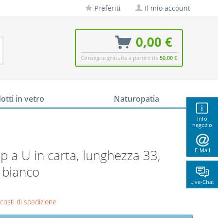
Preferiti
Il mio account
0,00 €
Consegna gratuita a partire da
50.00 €
otti in vetro
Naturopatia
Info
negozio
ip a U in carta, lunghezza 33,
E-Mail
 bianco
Live-Chat
 costi di spedizione