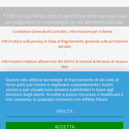
* Tutti i prezzi IVA più
costi di spedizione
ed e eventuali costi
per pagamenti in contrassegno, se non altrimenti indicato.
Condizioni Generali di Contratto, informazioni per il cliente
Informativa sulla privacy in base al Regolamento generale sulla protezione
dei dati
Informazioni relative all’esercizio del diritto di recesso & Modulo di recesso
tipo
Questo sito utilizza tecnologie di tracciamento di siti web di
terze parti per fornire e migliorare costantemente i nostri
servizi e per visualizzare annunci pubblicitari in base agli
interessi degli utenti. Accetto e posso revocare o modificare il
mio consenso in qualsiasi momento con effetto futuro.
RIFIUTA
ACCETTA