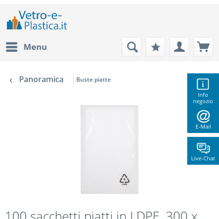
Menu
Panoramica
Buste piatte
Info
negozio
E-Mail
Live-Chat
100 sacchetti piatti in LDPE, 300 x