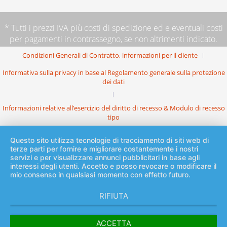
* Tutti i prezzi IVA più
costi di spedizione
ed e eventuali costi
per pagamenti in contrassegno, se non altrimenti indicato.
Condizioni Generali di Contratto, informazioni per il cliente
Informativa sulla privacy in base al Regolamento generale sulla protezione
dei dati
Informazioni relative all’esercizio del diritto di recesso & Modulo di recesso
tipo
Questo sito utilizza tecnologie di tracciamento di siti web di
terze parti per fornire e migliorare costantemente i nostri
servizi e per visualizzare annunci pubblicitari in base agli
interessi degli utenti. Accetto e posso revocare o modificare il
mio consenso in qualsiasi momento con effetto futuro.
RIFIUTA
ACCETTA