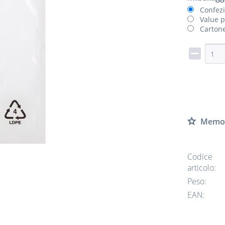
Confez
Value p
Cartone
Memor
Codice
articolo:
Peso:
EAN: