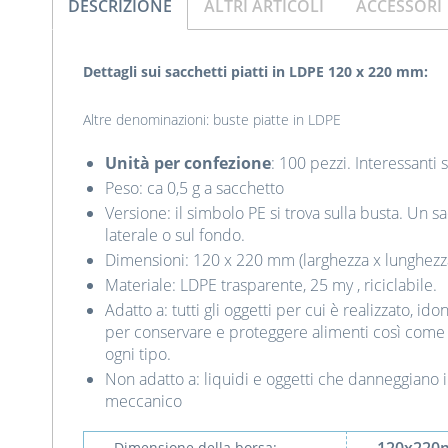
DESCRIZIONE
ALTRI ARTICOLI
ACCESSORI
Dettagli sui sacchetti piatti in LDPE 120 x 220 mm:
Altre denominazioni: buste piatte in LDPE
Unità per confezione
: 100 pezzi. Interessanti 
Peso: ca 0,5 g a sacchetto
Versione: il simbolo PE si trova sulla busta. Un 
laterale o sul fondo.
Dimensioni: 120 x 220 mm (larghezza x lunghezz
Materiale: LDPE trasparente, 25 my , riciclabile.
Adatto a: tutti gli oggetti per cui è realizzato, i
per conservare e proteggere alimenti così come p
ogni tipo.
Non adatto a: liquidi e oggetti che danneggiano i
meccanico
Dimensione della borsa: