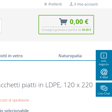
Preferiti
Il mio account
0,00 €
Consegna gratuita a partire da
50.00 €
otti in vetro
Naturopatia
Info
negozio
E-Mail
cchetti piatti in LDPE, 120 x 220
Live-Chat
 costi di spedizione
io selezionabile