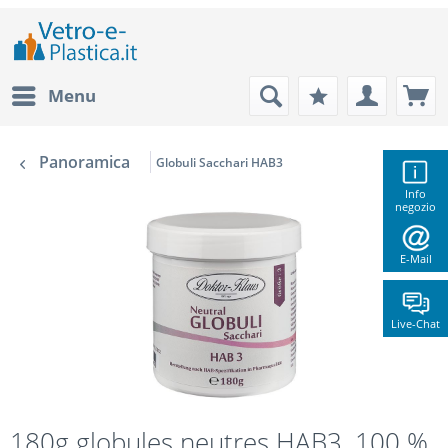
Menu
Panoramica
Globuli Sacchari HAB3
Info
negozio
E-Mail
Live-Chat
180g globules neutres HAB3, 100 %