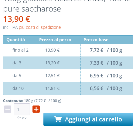
pure saccharose
13,90 €
incl. IVA
più costi di spedizione
Quantità
Prezzo al pezzo
Prezzo base
7,72 € / 100 g
fino al
2
13,90 €
7,33 € / 100 g
da
3
13,20 €
6,95 € / 100 g
da
5
12,51 €
6,56 € / 100 g
da
10
11,81 €
Contenuto:
180 g (7,72 € / 100 g)
Aggiungi al carrello
Stück