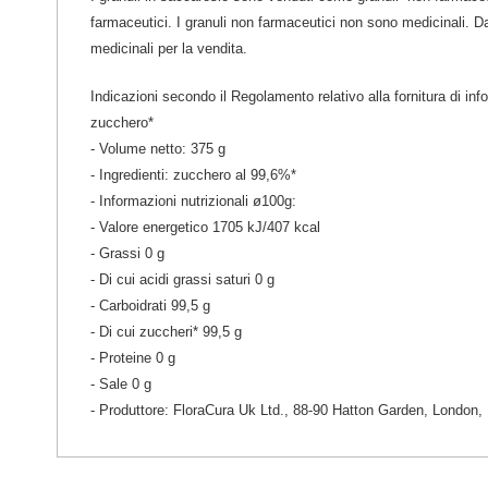
farmaceutici. I granuli non farmaceutici non sono medicinali. D
medicinali per la vendita.
Indicazioni secondo il Regolamento relativo alla fornitura di inf
zucchero*
- Volume netto: 375 g
- Ingredienti: zucchero al 99,6%*
- Informazioni nutrizionali ø100g:
- Valore energetico 1705 kJ/407 kcal
- Grassi 0 g
- Di cui acidi grassi saturi 0 g
- Carboidrati 99,5 g
- Di cui zuccheri* 99,5 g
- Proteine 0 g
- Sale 0 g
- Produttore: FloraCura Uk Ltd., 88-90 Hatton Garden, London