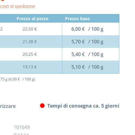
 costi di spedizione
Prezzo al pezzo
Prezzo base
6,00 € / 100 g
l
2
22,50 €
5,70 € / 100 g
21,38 €
5,40 € / 100 g
20,25 €
5,10 € / 100 g
19,13 €
75 g (6,00 € / 100 g)
Tempi di consegna ca. 5 giorni
izzare
101649