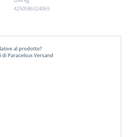
0,44 kg
4250586324069
tive al prodotto?
i di Paracelsus Versand