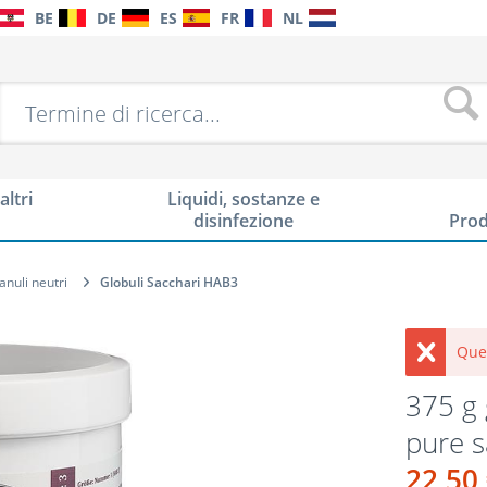
BE
DE
ES
FR
NL
altri
Liquidi, sostanze e
disinfezione
Prod
anuli neutri
Globuli Sacchari HAB3
Que
375 g 
pure 
22,50