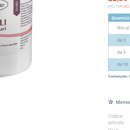
incl. IVA
più
Quantità
fino a
da
3
da
5
da
10
Contenuto:
3
Memor
Codice
articolo: