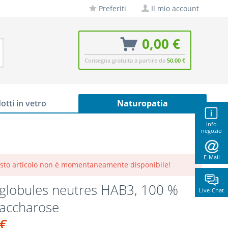
Preferiti
Il mio account
0,00 €
Consegna gratuita a partire da
50.00 €
otti in vetro
Naturopatia
Info
negozio
E-Mail
sto articolo non è momentaneamente disponibile!
globules neutres HAB3, 100 %
Live-Chat
saccharose
 €