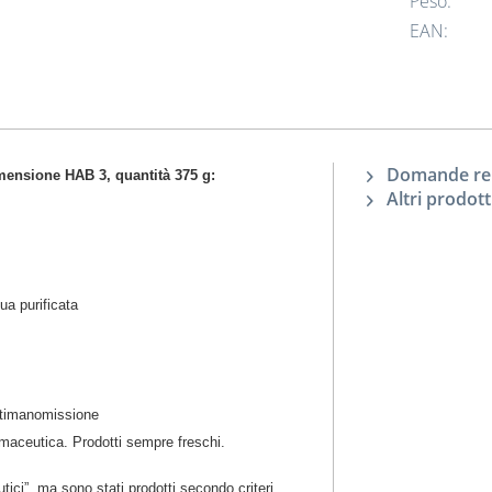
Peso:
EAN:
Domande rela
dimensione HAB 3, quantità 375 g:
Altri prodott
ua purificata
antimanomissione
rmaceutica. Prodotti sempre freschi.
ici”, ma sono stati prodotti secondo criteri