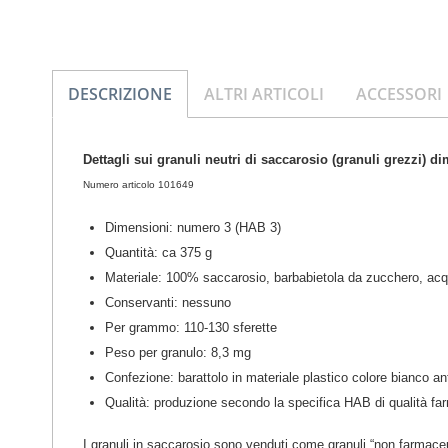
DESCRIZIONE
ALTRI ARTICOLI
ACCESSORI
Dettagli sui granuli neutri di saccarosio (granuli grezzi) 
Numero articolo 101649
Dimensioni: numero 3 (HAB 3)
Quantità: ca 375 g
Materiale: 100% saccarosio, barbabietola da zucchero, acq
Conservanti: nessuno
Per grammo: 110-130 sferette
Peso per granulo: 8,3 mg
Confezione: barattolo in materiale plastico colore bianco 
Qualità: produzione secondo la specifica HAB di qualità fa
I granuli in saccarosio sono venduti come granuli “non farmaceut