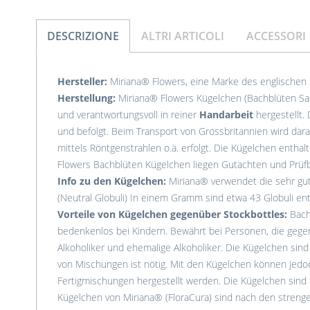
DESCRIZIONE
ALTRI ARTICOLI
ACCESSORI
Hersteller:
Miriana® Flowers, eine Marke des englischen
Herstellung:
Miriana® Flowers Kügelchen (Bachblüten S
und verantwortungsvoll in reiner
Handarbeit
hergestellt.
und befolgt. Beim Transport von Grossbritannien wird dar
mittels Röntgenstrahlen o.ä. erfolgt. Die Kügelchen enthal
Flowers Bachblüten Kügelchen liegen Gutachten und Prüfb
Info zu den Kügelchen:
Miriana® verwendet die sehr gu
(Neutral Globuli) In einem Gramm sind etwa 43 Globuli ent
Vorteile von Kügelchen gegenüber Stockbottles:
Bachb
bedenkenlos bei Kindern. Bewährt bei Personen, die gegen
Alkoholiker und ehemalige Alkoholiker. Die Kügelchen sin
von Mischungen ist nötig. Mit den Kügelchen können jedo
Fertigmischungen hergestellt werden. Die Kügelchen sind 
Kügelchen von Miriana® (FloraCura) sind nach den streng