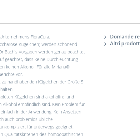
Domande rela
 Unternehmens FloraCura.
Altri prodott
accharose Kügelchen) werden schonend
 Dr Bach's Vorgaben werden genau beachtet
auf geachtet, dass keine Durchleuchtung
ten keinen Alkohol. Für alle Miriana®
erichte vor.
t zu handhabenden Kügelchen der Größe 5
halten.
lüten Kügelchen sind alkoholfrei und
 Alkohol empfindlich sind. Kein Problem für
d einfach in der Anwendung. Kein Ansetzen
ch auch problemlos übliche
unkompliziert für unterwegs geeignet.
en Qualitätskriterien des homöopathischen