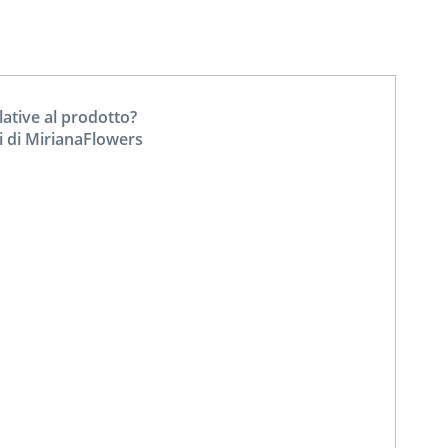
tive al prodotto?
i di MirianaFlowers