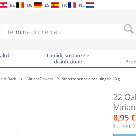
BE
DE
ES
FR
NL
altri
Liquidi, sostanze e
disinfezione
Prod
ori di Bach
MirianaFlowers
Sferette senza alcool singole 10 g
22 Oak
Miria
8,95 €
incl. IVA
più