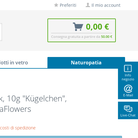
Preferiti
Il mio account
0,00 €
Consegna gratuita a partire da
50.00 €
otti in vetro
Naturopatia
Info
negozio
, 10g "Kügelchen",
E-Mail
naFlowers
Live-Chat
 costi di spedizione