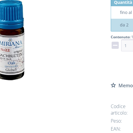
Quantità
fino a
da
2
Contenuto:
1
Memor
Codice
articolo:
Peso:
EAN: