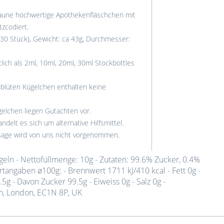
aune hochwertige Apothekenfläschchen mit
tzcodiert.
30 Stück), Gewicht: ca 43g, Durchmesser:
lich als 2ml, 10ml, 20ml, 30ml Stockbottles
blüten Kügelchen enthalten keine
elchen liegen Gutachten vor.
ndelt es sich um alternative Hilfsmittel.
ssage wird von uns nicht vorgenommen.
eln - Nettofüllmenge: 10g - Zutaten: 99.6% Zucker, 0.4%
tangaben ø100g: - Brennwert 1711 kJ/410 kcal - Fett 0g -
5g - Davon Zucker 99.5g - Eiweiss 0g - Salz 0g -
en, London, EC1N 8P, UK