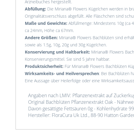
Arzneibuches hergestellt.
Abfüllung:
Die Miriana® Flowers Kügelchen werden in br
Originalitätsverschluss abgefüllt. Alle Fläschchen sind schu
Maße und Gewichte:
Abfüllmenge: Mindestens 10g (ca 4
ca 24mm, Höhe ca 67mm.
Andere Größen:
Miriana® Flowers Bachblüten sind erhält
sowie als 1.5g, 10g, 20g und 30g Kügelchen.
Konservierung und Haltbarkeit:
Miriana® Flowers Bach
Konservierungsmittel. Sie sind 5 Jahre haltbar.
Produktsicherheit:
Für Miriana® Flowers Bachblüten Küg
Wirksamkeits- und Heilversprechen
: Bei Bachblüten ha
Eine Aussage über Heilerfolge oder eine Wirksamkeitsau
Angaben nach LMIV: Pflanzenextrakt auf Zuckerkug
Original Bachblüten Pflanzenextrakt Oak - Nährwer
Davon gesättigte Fettsäuren 0g - Kohlenhydrate 99.
Hersteller: FloraCura Uk Ltd., 88-90 Hatton Gard