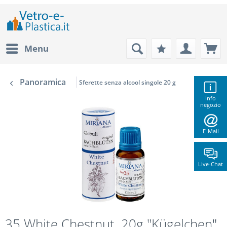
Menu
Panoramica
Sferette senza alcool singole 20 g
Info
negozio
E-Mail
Live-Chat
35 White Chestnut, 20g "Kügelchen",