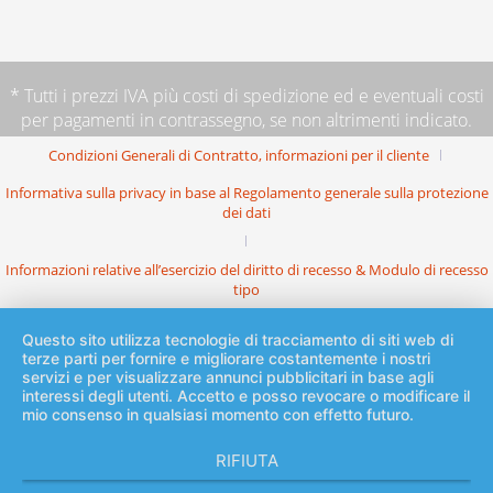
* Tutti i prezzi IVA più
costi di spedizione
ed e eventuali costi
per pagamenti in contrassegno, se non altrimenti indicato.
Condizioni Generali di Contratto, informazioni per il cliente
Informativa sulla privacy in base al Regolamento generale sulla protezione
dei dati
Informazioni relative all’esercizio del diritto di recesso & Modulo di recesso
tipo
Questo sito utilizza tecnologie di tracciamento di siti web di
terze parti per fornire e migliorare costantemente i nostri
servizi e per visualizzare annunci pubblicitari in base agli
interessi degli utenti. Accetto e posso revocare o modificare il
mio consenso in qualsiasi momento con effetto futuro.
RIFIUTA