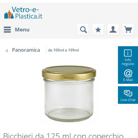
Menu
Panoramica
da 100ml a 199ml
Info
negozio
E-Mail
Live-Chat
Bicchieri da 125 ml con coperchio