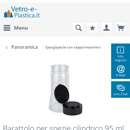
Menu
Panoramica
Spargispezie con tappo/macinino
Info
negozio
E-Mail
Live-Chat
Barattolo per spezie cilindrico 95 ml