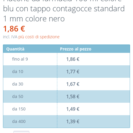
blu con tappo contagocce standard
1 mm colore nero
1,86 €
incl. IVA
più costi di spedizione
Quantità
Prezzo al pezzo
1,86 €
fino al
9
1,77 €
da
10
1,67 €
da
30
1,58 €
da
50
1,49 €
da
150
1,39 €
da
400