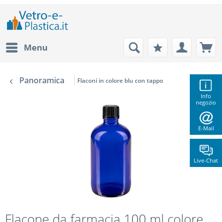
Menu
Panoramica
Flaconi in colore blu con tappo
Info
negozio
E-Mail
Live-Chat
Flacone da farmacia 100 ml colore