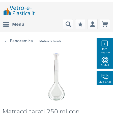
Menu
Panoramica
Matracci tarati
Info
negozio
E-Mail
Live-Chat
Matracci tarati 250 ml con