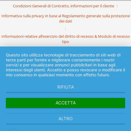
Condizioni Generali di Contratto, informazioni per il cliente
Informativa sulla privacy in base al Regolamento generale sulla protezione
dei dati
Informazioni relative all’esercizio del diritto di recesso & Modulo di recesso
tipo
Questo sito utilizza tecnologie di tracciamento di siti web di
terze parti per fornire e migliorare costantemente i nostri
servizi e per visualizzare annunci pubblicitari in base agli
interessi degli utenti. Accetto e posso revocare o modificare il
mio consenso in qualsiasi momento con effetto futuro.
RIFIUTA
ACCETTA
ALTRO