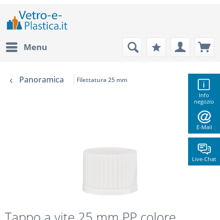
Menu
Panoramica
Filettatura 25 mm
Info
negozio
E-Mail
Live-Chat
Tappo a vite 25 mm PP colore