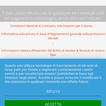
* Tutti i prezzi IVA più
costi di spedizione
ed e eventuali costi
per pagamenti in contrassegno, se non altrimenti indicato.
Condizioni Generali di Contratto, informazioni per il cliente
Informativa sulla privacy in base al Regolamento generale sulla protezione
dei dati
Informazioni relative all’esercizio del diritto di recesso & Modulo di recesso
tipo
Questo sito utilizza tecnologie di tracciamento di siti web di
terze parti per fornire e migliorare costantemente i nostri
servizi e per visualizzare annunci pubblicitari in base agli
interessi degli utenti. Accetto e posso revocare o modificare il
mio consenso in qualsiasi momento con effetto futuro.
RIFIUTA
ACCETTA