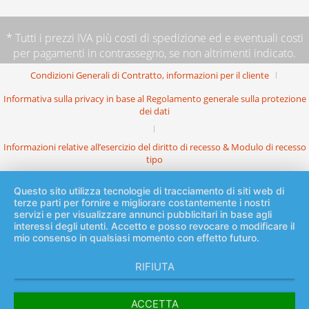
* Tutti i prezzi IVA più
costi di spedizione
ed e eventuali costi
per pagamenti in contrassegno, se non altrimenti indicato.
Condizioni Generali di Contratto, informazioni per il cliente
Informativa sulla privacy in base al Regolamento generale sulla protezione
dei dati
Informazioni relative all’esercizio del diritto di recesso & Modulo di recesso
tipo
Questo sito utilizza tecnologie di tracciamento di siti web di
terze parti per fornire e migliorare costantemente i nostri
servizi e per visualizzare annunci pubblicitari in base agli
interessi degli utenti. Accetto e posso revocare o modificare il
mio consenso in qualsiasi momento con effetto futuro.
RIFIUTA
ACCETTA