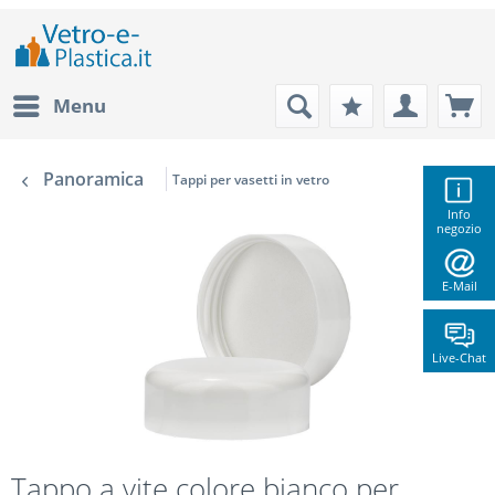
Menu
Panoramica
Tappi per vasetti in vetro
Info
negozio
E-Mail
Live-Chat
Tappo a vite colore bianco per