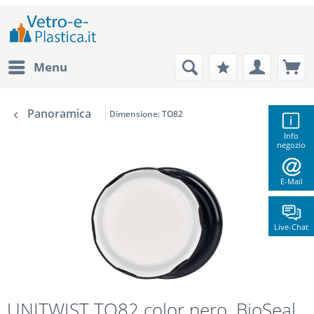
Menu
Panoramica
Dimensione: TO82
Info
negozio
E-Mail
Live-Chat
UNITWIST TO82 color nero, BioSeal,