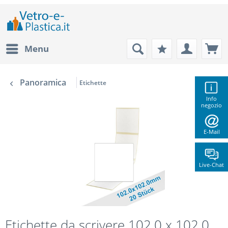
Menu
Panoramica
Etichette
Info
negozio
E-Mail
Live-Chat
Etichette da scrivere 102,0 x 102,0