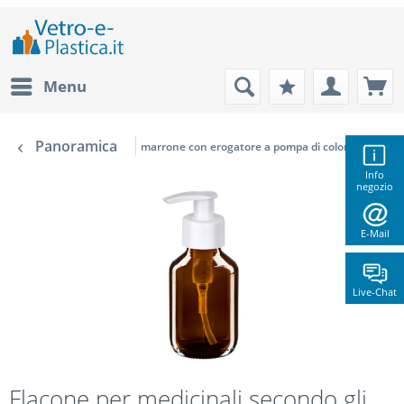
Menu
Panoramica
marrone con erogatore a pompa di colore bianco
Info
negozio
E-Mail
Live-Chat
Flacone per medicinali secondo gli