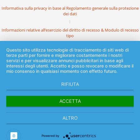
Informativa sulla privacy in base al Regolamento generale sulla protezione
dei dati
Informazioni relative all’esercizio del diritto di recesso & Modulo di recesso
tipo
Questo sito utilizza tecnologie di tracciamento di siti web di
terze parti per fornire e migliorare costantemente i nostri
servizi e per visualizzare annunci pubblicitari in base agli
interessi degli utenti. Accetto e posso revocare o modificare il
mio consenso in qualsiasi momento con effetto futuro.
RIFIUTA
ACCETTA
ALTRO
Powered by