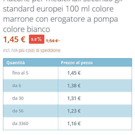
standard europei 100 ml colore
marrone con erogatore a pompa
colore bianco
1,45 €
5.8
1,54 €
incl. IVA
più costi di spedizione
Quantità
Prezzo al pezzo
1,45 €
fino al
5
1,38 €
da
6
1,31 €
da
30
1,23 €
da
56
1,16 €
da
3360