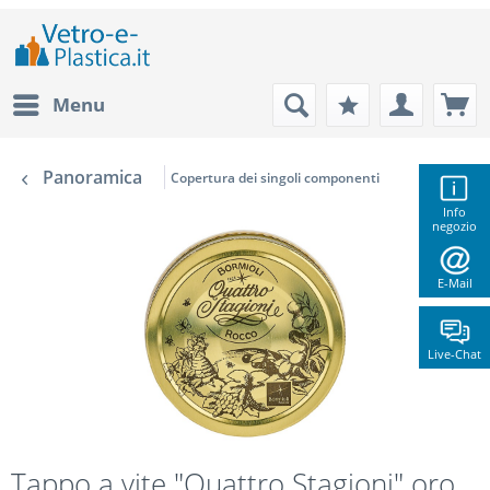
Menu
Panoramica
Copertura dei singoli componenti
Info
negozio
E-Mail
Live-Chat
Tappo a vite "Quattro Stagioni" oro