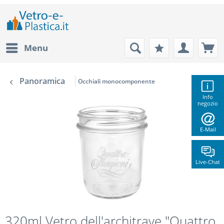
Menu
Panoramica
Occhiali monocomponente
Info
negozio
E-Mail
Live-Chat
320ml Vetro dell'architrave "Quattro