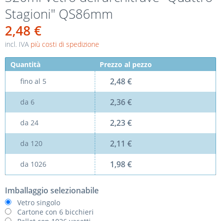
Stagioni" QS86mm
2,48 €
incl. IVA
più costi di spedizione
Quantità
Prezzo al pezzo
2,48 €
fino al
5
2,36 €
da
6
2,23 €
da
24
2,11 €
da
120
1,98 €
da
1026
Imballaggio selezionabile
Vetro singolo
Cartone con 6 bicchieri