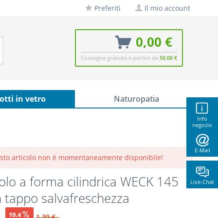
Preferiti
Il mio account
0,00 €
Consegna gratuita a partire da
50.00 €
otti in vetro
Naturopatia
Info
negozio
E-Mail
sto articolo non è momentaneamente disponibile!
olo a forma cilindrica WECK 145
Live-Chat
 tappo salvafreschezza
€
19.4
1,39 €