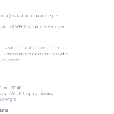
forno (vasocottura), ma anche per
arattoli WECK, barattoli in vetro per
 in plastica ad uso alimentare. Questo
ECK provvisoriamente e di conservarli ad es.
e, api o vespe.
40 mm (RR40)
tappo WECK, tappo di plastica
astoviglie
ente