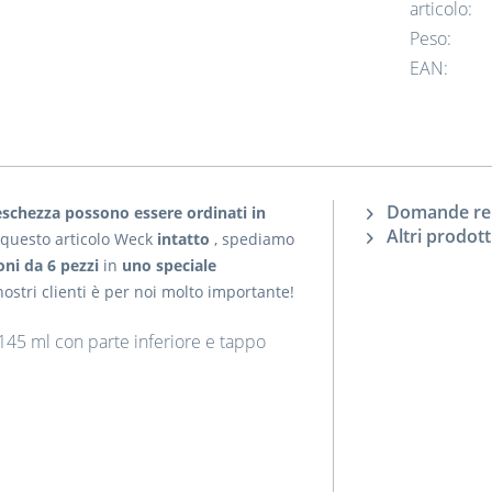
articolo:
Peso:
EAN:
Domande rela
reschezza possono essere ordinati in
Altri prodot
e questo articolo Weck
intatto
, spediamo
oni da 6 pezzi
in
uno speciale
nostri clienti è per noi molto importante!
 145 ml con parte inferiore e tappo