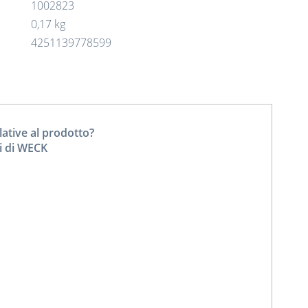
1002823
0,17 kg
4251139778599
tive al prodotto?
ti di WECK