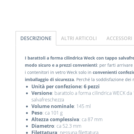
DESCRIZIONE
ALTRI ARTICOLI
ACCESSORI
I barattoli a forma cilindrica Weck con tappo salvaf
modo sicuro e a prezzi convenienti
: per farti arrivar
i contenitori in vetro Weck solo in
convenienti confezi
imballaggio di sicurezza
. Perché la soddisfazione dei 
Unità per confezione: 6 pezzi
Versione
: barattolo a forma cilindrica WECK da
salvafreschezza
Volume nominale
: 145 ml
Peso
: ca 101 g
Altezza complessiva
: ca 87 mm
Diametro
: ca 52.3 mm
Filettatura
: nessuna filettatura