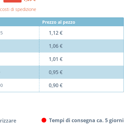
 costi di spedizione
Prezzo al pezzo
1,12 €
l
5
1,06 €
1,01 €
0,95 €
0
0,90 €
00
Tempi di consegna ca. 5 giorni
izzare