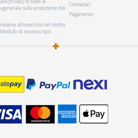
ulla privacy in base al
Contattaci
generale sulla protezione dei
Pagamento
elative all’esercizio del diritto
 Modulo di recesso tipo