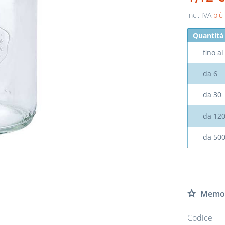
incl. IVA
più
Quantità
fino a
da
6
da
30
da
12
da
50
Memor
Codice