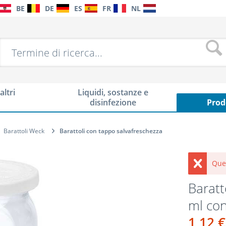
BE
DE
ES
FR
NL
altri
Liquidi, sostanze e
disinfezione
Prod
Barattoli Weck
Barattoli con tappo salvafreschezza
Que
Baratt
ml con
1,12 