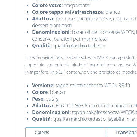
Colore vetro
: trasparente
Colore tappo salvafreschezza
: bianco
Adatto a
: preparazione di conserve, cottura in 
dessert e antipasti
Denominazioni
: barattoli per conserve WECK, b
conserve, barattoli per marmellata
Qualità
: qualità marchio tedesco
I nostri originali tappi salvafreschezza WECK sono prodotti
coperchio consente di chiudere i barattoli per conserve W
in frigorifero. In più, il contenuto viene protetto da mosch
Versione
: tappo salvafreschezza WECK RR40
Colore
: bianco
Peso
: ca 2 g
Adatto a
: Barattoli WECK con imboccatura da 
Denominazioni
: tappo salvafreschezza WECK, 
Qualità
: qualità marchio tedesco, lavabile in lav
Transpar
Colore: