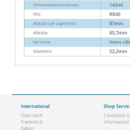
145ml
Dimensione/Contenuto:
RR40
Filo:
87mm
Altezza con coperchio:
85,7mm
Altezza:
Vetro cil
Versione:
52,2mm
Diametro:
International
Shop Servic
Österreich
Condizioni Ge
Frankreich
informazioni 
Italien