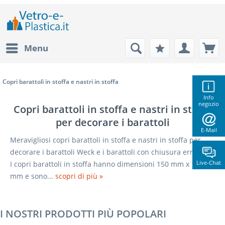
Menu
Copri barattoli in stoffa e nastri in stoffa
Info
negozio
Copri barattoli in stoffa e nastri in stoffa
per decorare i barattoli
E-Mail
(
30
)
Meravigliosi copri barattoli in stoffa e nastri in stoffa per
decorare i barattoli Weck e i barattoli con chiusura ermetica.
Live-Chat
I copri barattoli in stoffa hanno dimensioni 150 mm x 150
mm e sono...
scopri di più »
I NOSTRI PRODOTTI PIÙ POPOLARI