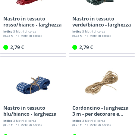
Nastro in tessuto
Nastro in tessuto
rosso/bianco - larghezza
verde/bianco - larghezza
25...
25...
Indice
3 Metri di corsa
Indice
3 Metri di corsa
(0,93 € / 1 Metri di corsa)
(0,93 € / 1 Metri di corsa)
2,79 €
2,79 €
Nastro in tessuto
Cordoncino - lunghezza
blu/bianco - larghezza
3 m - per decorare e...
25 mm,...
Indice
3 Metri di corsa
Indice
3 Metri di corsa
(0,93 € / 1 Metri di corsa)
(0,72 € / 1 Metri di corsa)