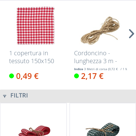
1 copertura in
Cordoncino -
tessuto 150x150
lunghezza 3 m -
mm controllo...
per decorare e...
Indice
3 Metri di corsa
(0,72 € / 1 Metri d
0,49 €
2,17 €
FILTRI