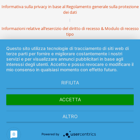
Informativa sulla privacy in base al Regolamento generale sulla protezione
dei dati
Informazioni relative all’esercizio del diritto di recesso & Modulo di recesso
tipo
Questo sito utilizza tecnologie di tracciamento di siti web di
terze parti per fornire e migliorare costantemente i nostri
servizi e per visualizzare annunci pubblicitari in base agli
interessi degli utenti. Accetto e posso revocare o modificare il
mio consenso in qualsiasi momento con effetto futuro.
RIFIUTA
ACCETTA
ALTRO
Powered by