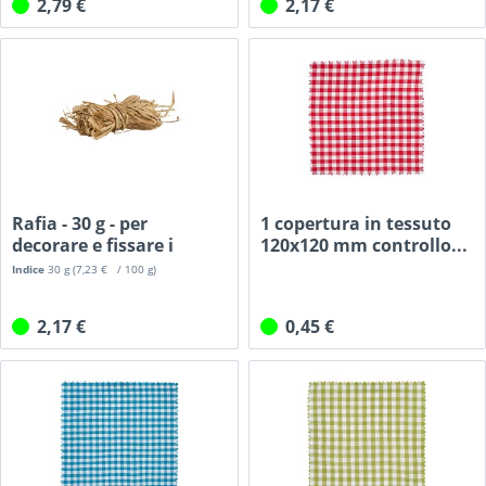
2,79 €
2,17 €
Rafia - 30 g - per
1 copertura in tessuto
decorare e fissare i
120x120 mm controllo...
copri...
Indice
30 g
(7,23 € / 100 g)
2,17 €
0,45 €