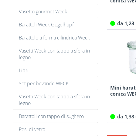
conica WE
215
tappo
Vasetto gourmet Weck
235
da 1,23
Barattoli Weck Gugelhupf
Barattolo a forma cilindrica Weck
Vasetti Weck con tappo a sfera in
legno
Libri
Set per bevande WECK
Mini barat
conica WE
Vasetti Weck con tappo a sfera in
con...
legno
Barattoli con tappo di sughero
da 1,38
Pesi di vetro