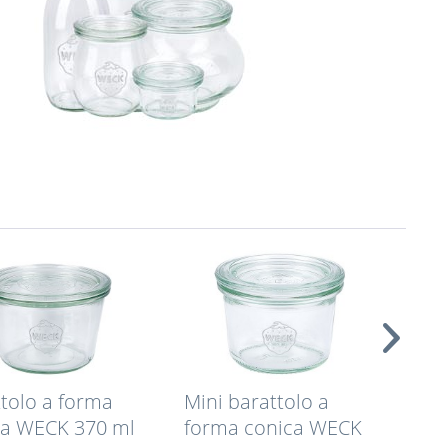
tolo a forma
Mini barattolo a
Bar
ca WECK 370 ml
forma conica WECK
tul