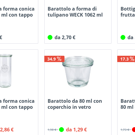
a forma conica
Barattolo a forma di
Bottig
 ml con tappo
tulipano WECK 1062 ml
frutt
con...
con...
 €
da 2,70 €
da
34.9
17.3
a forma conica
Barattolo da 80 ml con
Barat
 ml con tappo
coperchio in vetro
80 ml 
WECK...
 2,86 €
da 1,29 €
1,98 €
1,73 €