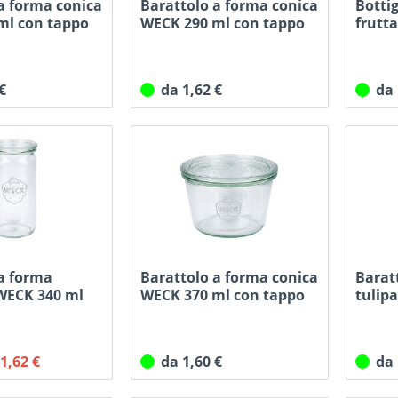
a forma conica
Barattolo a forma conica
Bottig
ml con tappo
WECK 290 ml con tappo
frutt
con...
 €
da 1,62 €
da
 a forma
Barattolo a forma conica
Barat
 WECK 340 ml
WECK 370 ml con tappo
tulip
con...
 1,62 €
da 1,60 €
da