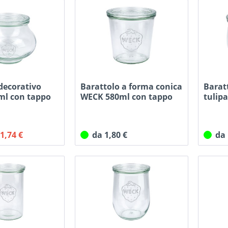
decorativo
Barattolo a forma conica
Barat
ml con tappo
WECK 580ml con tappo
tulip
con...
 1,74 €
da 1,80 €
da