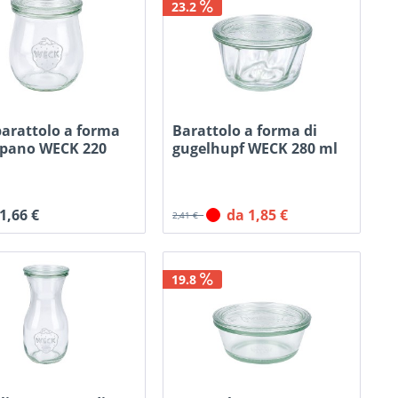
23.2
barattolo a forma
Barattolo a forma di
lipano WECK 220
gugelhupf WECK 280 ml
con...
 1,66 €
da 1,85 €
2,41 €
19.8