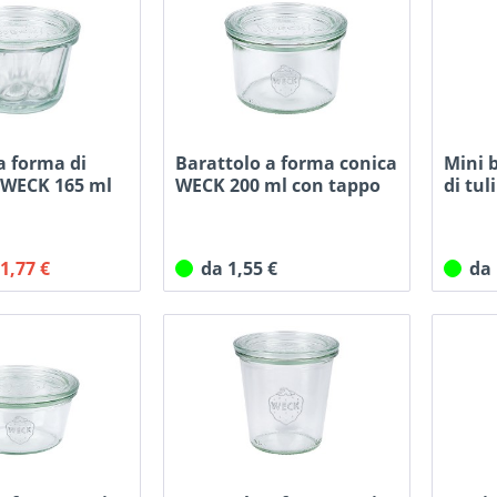
a forma di
Barattolo a forma conica
Mini 
 WECK 165 ml
WECK 200 ml con tappo
di tu
ml...
 1,77 €
da 1,55 €
da