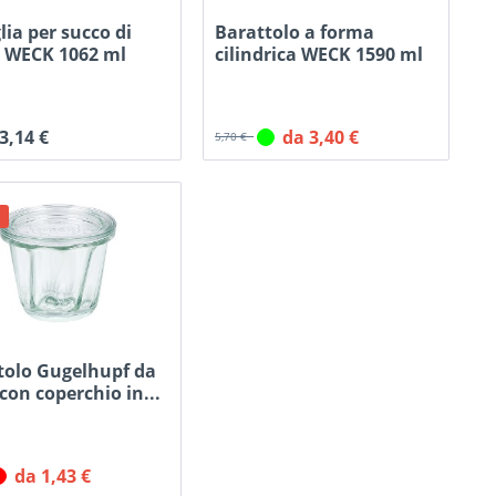
lia per succo di
Barattolo a forma
a WECK 1062 ml
cilindrica WECK 1590 ml
con...
 3,14 €
da 3,40 €
5,70 €
tolo Gugelhupf da
con coperchio in...
da 1,43 €