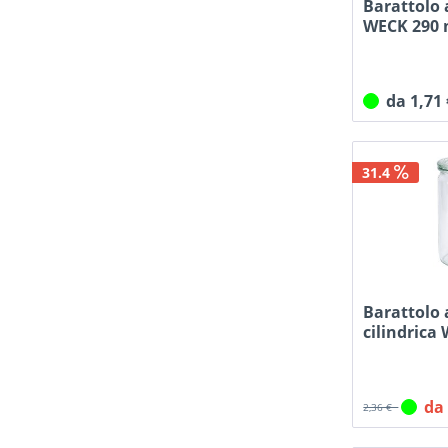
Barattolo 
WECK 290 
da 1,71
31.4
Barattolo
cilindrica
con tappo
da
2,36 €