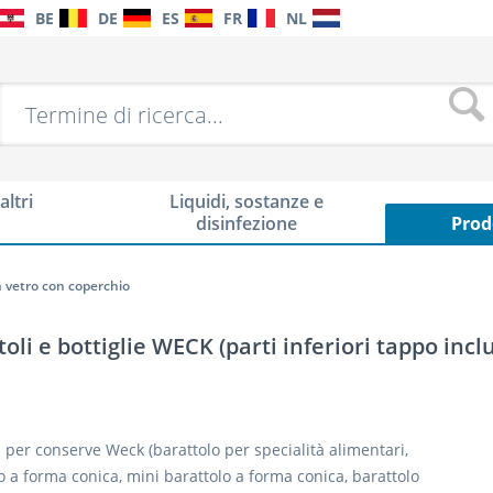
BE
DE
ES
FR
NL
altri
Liquidi, sostanze e
disinfezione
Prod
in vetro con coperchio
oli e bottiglie WECK (parti inferiori tappo incl
i per conserve Weck (barattolo per specialità alimentari,
o a forma conica, mini barattolo a forma conica, barattolo