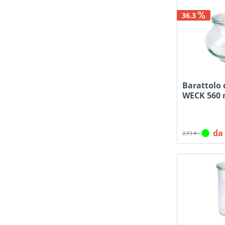
36.3
Barattolo 
WECK 560 
da
2,73 €