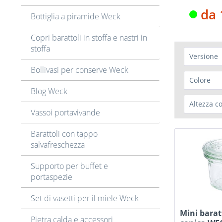
con ta
da 
Bottiglia a piramide Weck
Copri barattoli in stoffa e nastri in
stoffa
Versione
Bollivasi per conserve Weck
Botti
Colore
Blog Weck
Guge
Tran
Altezza c
Mini 
Vassoi portavivande
Mini 
54 
Vetr
Barattoli con tappo
58 
Vetro
salvafreschezza
61 
Vetro
Supporto per buffet e
74 
Vetr
portaspezie
84 
Vetro
88m
Set di vasetti per il miele Weck
92 
Mini barat
138
Pietra calda e accessori