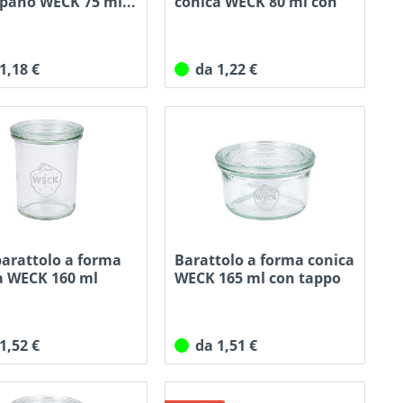
ipano WECK 75 ml...
conica WECK 80 ml con
90,8mm
(
1
)
tappo
90mm
(
1
)
100mm
(
2
)
 1,18 €
da 1,22 €
101mm
(
1
)
107,5 mm
(
1
)
109mm
(
1
)
110mm
(
5
)
120mm
(
1
)
121mm
(
1
)
max. 53,5 mm
(
1
)
min. 44,6 mm
(
1
)
barattolo a forma
Barattolo a forma conica
a WECK 160 ml
WECK 165 ml con tappo
 1,52 €
da 1,51 €