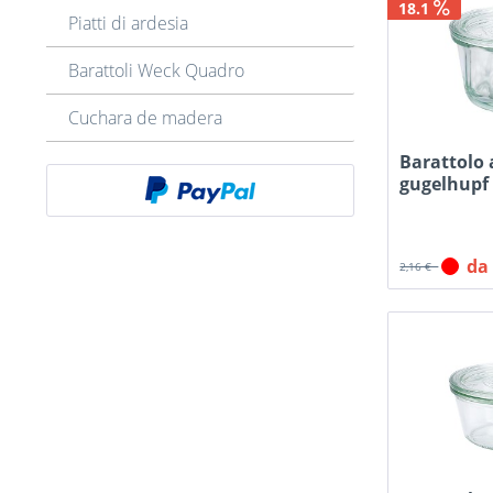
18.1
Piatti di ardesia
Barattoli Weck Quadro
Cuchara de madera
Barattolo 
gugelhupf
con...
da
2,16 €