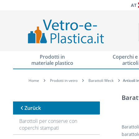
AT
Prodotti in
Coperchi e 
materiale plastico
articoli
Home
Prodotti in vetro
Barattoli Weck
Articoli 
Baratt
Zurück
Barottoli per conserve con
Barattol
coperchi stampati
barattol