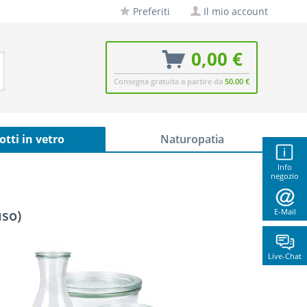
Preferiti
Il mio account
0,00 €
Consegna gratuita a partire da
50.00 €
otti in vetro
Naturopatia
Info
negozio
uso)
E-Mail
Live-Chat