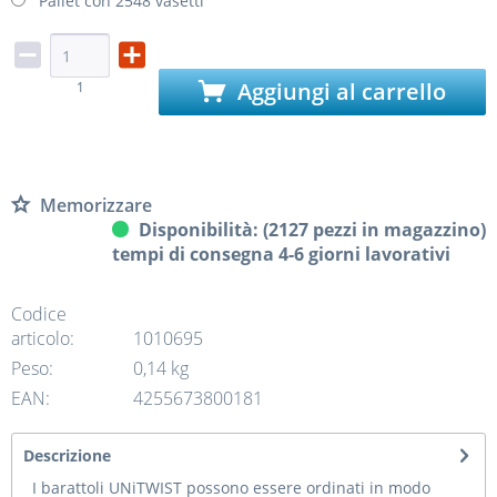
Pallet con 2548 vasetti
Aggiungi al carrello
1
Memorizzare
Disponibilità: (2127 pezzi in magazzino)
tempi di consegna 4-6 giorni lavorativi
Codice
articolo:
1010695
Peso:
0,14 kg
EAN:
4255673800181
Descrizione
I barattoli UNiTWIST possono essere ordinati in modo