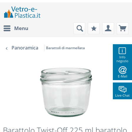
Menu
Panoramica
Barattoli di marmellata
Info
negozio
E-Mail
Live-Chat
Barattolo Twist-Off 225 ml barattolo