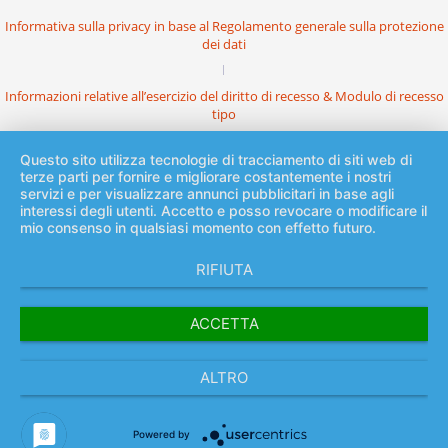
Informativa sulla privacy in base al Regolamento generale sulla protezione
dei dati
Informazioni relative all’esercizio del diritto di recesso & Modulo di recesso
tipo
Questo sito utilizza tecnologie di tracciamento di siti web di
terze parti per fornire e migliorare costantemente i nostri
servizi e per visualizzare annunci pubblicitari in base agli
interessi degli utenti. Accetto e posso revocare o modificare il
mio consenso in qualsiasi momento con effetto futuro.
RIFIUTA
ACCETTA
ALTRO
Powered by