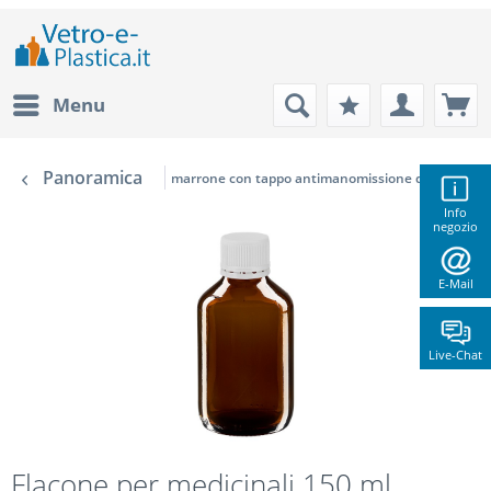
Menu
Panoramica
marrone con tappo antimanomissione di colore bi
Info
negozio
E-Mail
Live-Chat
Flacone per medicinali 150 ml