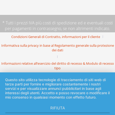
* Tutti i prezzi IVA più
costi di spedizione
ed e eventuali costi
per pagamenti in contrassegno, se non altrimenti indicato.
Condizioni Generali di Contratto, informazioni per il cliente
Informativa sulla privacy in base al Regolamento generale sulla protezione
dei dati
Informazioni relative all’esercizio del diritto di recesso & Modulo di recesso
tipo
Questo sito utilizza tecnologie di tracciamento di siti web di
terze parti per fornire e migliorare costantemente i nostri
servizi e per visualizzare annunci pubblicitari in base agli
interessi degli utenti. Accetto e posso revocare o modificare il
mio consenso in qualsiasi momento con effetto futuro.
RIFIUTA