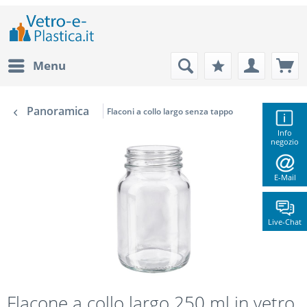
Menu
Panoramica
Flaconi a collo largo senza tappo
Info
negozio
E-Mail
Live-Chat
Flacone a collo largo 250 ml in vetro