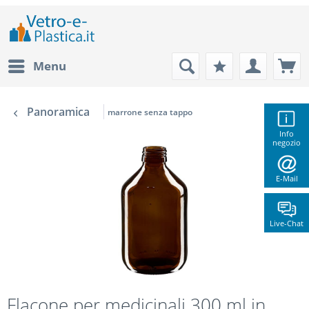
Menu
Panoramica
marrone senza tappo
Info
negozio
E-Mail
Live-Chat
Flacone per medicinali 300 ml in