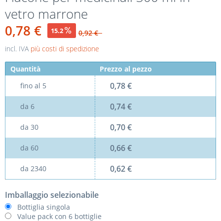
vetro marrone
0,78 €
15.2
0,92 €
incl. IVA
più costi di spedizione
Quantità
Prezzo al pezzo
0,78 €
fino al
5
0,74 €
da
6
0,70 €
da
30
0,66 €
da
60
0,62 €
da
2340
Imballaggio selezionabile
Bottiglia singola
Value pack con 6 bottiglie