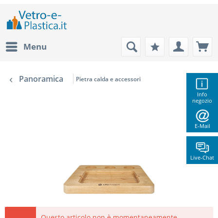
Menu
Panoramica
Pietra calda e accessori
Info
negozio
E-Mail
Live-Chat
Questo articolo non è momentaneamente