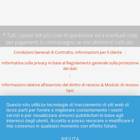
* Tutti i prezzi IVA più
costi di spedizione
ed e eventuali costi
per pagamenti in contrassegno, se non altrimenti indicato.
Condizioni Generali di Contratto, informazioni per il cliente
Informativa sulla privacy in base al Regolamento generale sulla protezione
dei dati
Informazioni relative all’esercizio del diritto di recesso & Modulo di recesso
tipo
Questo sito utilizza tecnologie di tracciamento di siti web di
terze parti per fornire e migliorare costantemente i nostri
servizi e per visualizzare annunci pubblicitari in base agli
interessi degli utenti. Accetto e posso revocare o modificare il
mio consenso in qualsiasi momento con effetto futuro.
RIFIUTA