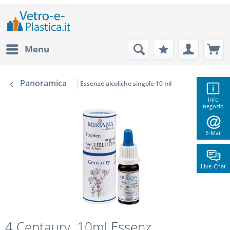
Menu
Panoramica
Essenze alcoliche singole 10 ml
Info
negozio
E-Mail
Live-Chat
4 Centaury, 10ml Essenz,