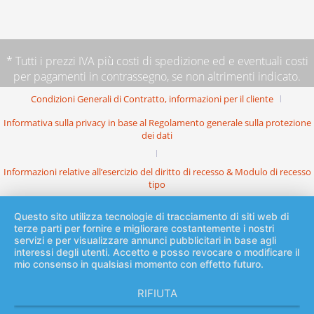
* Tutti i prezzi IVA più
costi di spedizione
ed e eventuali costi
per pagamenti in contrassegno, se non altrimenti indicato.
Condizioni Generali di Contratto, informazioni per il cliente
Informativa sulla privacy in base al Regolamento generale sulla protezione
dei dati
Informazioni relative all’esercizio del diritto di recesso & Modulo di recesso
tipo
Questo sito utilizza tecnologie di tracciamento di siti web di
terze parti per fornire e migliorare costantemente i nostri
servizi e per visualizzare annunci pubblicitari in base agli
interessi degli utenti. Accetto e posso revocare o modificare il
mio consenso in qualsiasi momento con effetto futuro.
RIFIUTA