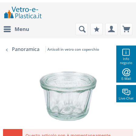
Menu
Panoramica
Articoli in vetro con coperchio
Info
negozio
E-Mail
Live-Chat
Questo articolo non è momentaneamente