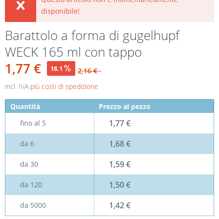
disponibile!
Barattolo a forma di gugelhupf
WECK 165 ml con tappo
1,77 €
18.1
2,16 €
incl. IVA
più costi di spedizione
Quantità
Prezzo al pezzo
1,77 €
fino al
5
1,68 €
da
6
1,59 €
da
30
1,50 €
da
120
1,42 €
da
5000