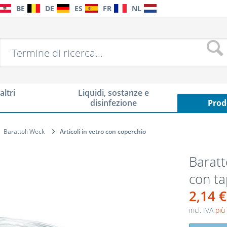
BE
DE
ES
FR
NL
altri
Liquidi, sostanze e
disinfezione
Prod
Barattoli Weck
Articoli in vetro con coperchio
Baratt
con t
2,14 €
incl. IVA
più