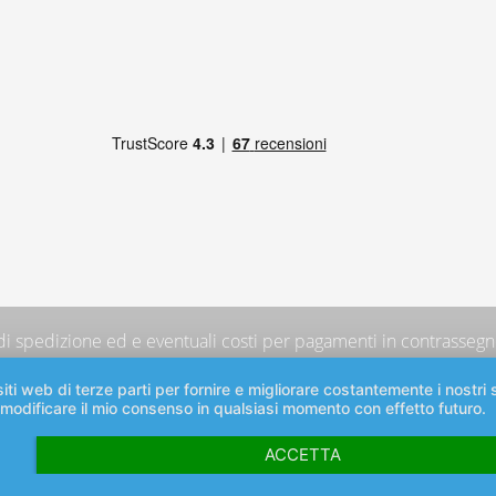
 di spedizione
ed e eventuali costi per pagamenti in contrassegno
iti web di terze parti per fornire e migliorare costantemente i nostri s
 modificare il mio consenso in qualsiasi momento con effetto futuro.
ACCETTA