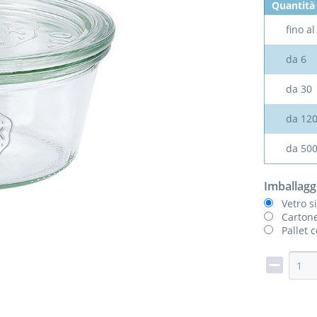
Quantità
fino a
da
6
da
30
da
12
da
50
Imballagg
Vetro s
Cartone
Pallet 