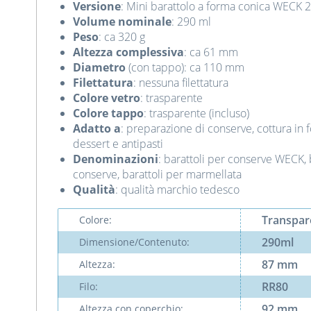
Versione
: Mini barattolo a forma conica WECK 2
Volume nominale
: 290 ml
Peso
: ca 320 g
Altezza complessiva
: ca 61 mm
Diametro
(con tappo): ca 110 mm
Filettatura
: nessuna filettatura
Colore vetro
: trasparente
Colore tappo
: trasparente (incluso)
Adatto a
: preparazione di conserve, cottura in 
dessert e antipasti
Denominazioni
: barattoli per conserve WECK, b
conserve, barattoli per marmellata
Qualità
: qualità marchio tedesco
Transpar
Colore:
290ml
Dimensione/Contenuto:
87 mm
Altezza:
RR80
Filo:
92 mm
Altezza con coperchio: