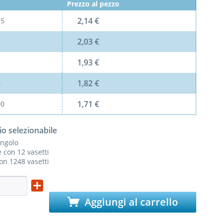
Prezzo al pezzo
2,14 €
l
5
2,03 €
1,93 €
1,82 €
0
1,71 €
00
io selezionabile
ingolo
 con 12 vasetti
con 1248 vasetti
Aggiungi al carrello