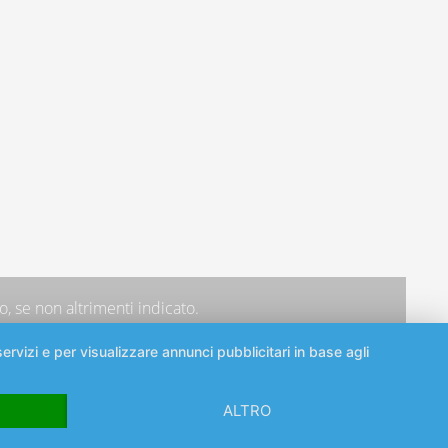
, se non altrimenti indicato.
ervizi e per visualizzare annunci pubblicitari in base agli
ALTRO