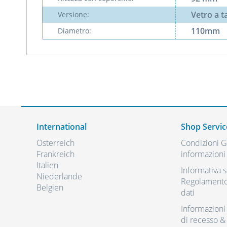
Vetro a 
Versione:
110mm
Diametro:
International
Shop Servic
Österreich
Condizioni Ge
Frankreich
informazioni 
Italien
Informativa s
Niederlande
Regolamento 
Belgien
dati
Informazioni r
di recesso &