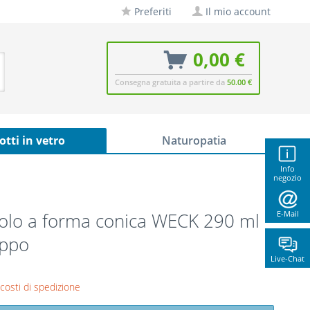
Preferiti
Il mio account
0,00 €
Consegna gratuita a partire da
50.00 €
otti in vetro
Naturopatia
Info
negozio
olo a forma conica WECK 290 ml
E-Mail
appo
Live-Chat
 costi di spedizione