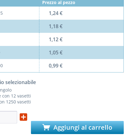
Prezzo al pezzo
1,24 €
l
5
1,18 €
1,12 €
1,05 €
0
0,99 €
00
io selezionabile
ingolo
 con 12 vasetti
con 1250 vasetti
Aggiungi al carrello