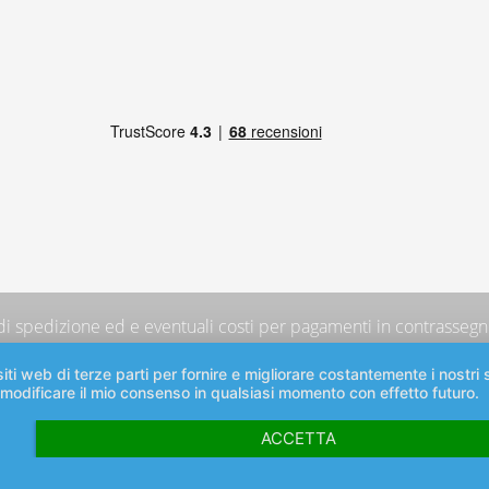
 di spedizione
ed e eventuali costi per pagamenti in contrassegno
iti web di terze parti per fornire e migliorare costantemente i nostri s
 modificare il mio consenso in qualsiasi momento con effetto futuro.
ACCETTA