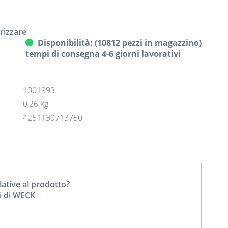
izzare
Disponibilità: (10812 pezzi in magazzino)
tempi di consegna 4-6 giorni lavorativi
1001993
0,26 kg
4251139713750
tive al prodotto?
ti di WECK