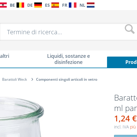
BE
DE
ES
FR
NL
altri
Liquidi, sostanze e
disinfezione
Prod
Barattoli Weck
Componenti singoli articoli in vetro
Baratt
ml par
1,24 €
incl. IVA
più