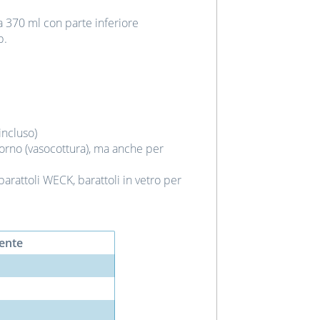
a 370 ml con parte inferiore
p.
incluso)
forno (vasocottura), ma anche per
arattoli WECK, barattoli in vetro per
ente