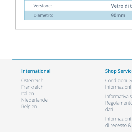
Vetro di 
Versione:
90mm
Diametro:
International
Shop Servic
Österreich
Condizioni Ge
Frankreich
informazioni 
Italien
Informativa s
Niederlande
Regolamento 
Belgien
dati
Informazioni r
di recesso &