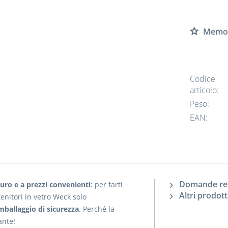
Memor
Codice
articolo:
Peso:
EAN:
Domande rela
uro e a prezzi convenienti
: per farti
Altri prodot
enitori in vetro Weck solo
mballaggio di sicurezza
. Perché la
tante!