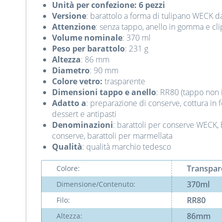
Unità per confezione: 6 pezzi
Versione
: barattolo a forma di tulipano WECK d
Attenzione
: senza tappo, anello in gomma e cli
Volume nominale
: 370 ml
Peso per barattolo
: 231 g
Altezza
: 86 mm
Diametro
: 90 mm
Colore
vetro:
trasparente
Dimensioni tappo e anello
: RR80 (tappo non 
Adatto a
: preparazione di conserve, cottura in 
dessert e antipasti
Denominazioni
: barattoli per conserve WECK, b
conserve, barattoli per marmellata
Qualità
: qualità marchio tedesco
Transpar
Colore:
370ml
Dimensione/Contenuto:
RR80
Filo:
86mm
Altezza: