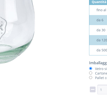
Quantità
fino a
da
6
da
30
da
12
da
50
Imballagg
Vetro s
Cartone
Pallet 