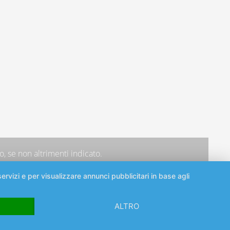
, se non altrimenti indicato.
ervizi e per visualizzare annunci pubblicitari in base agli
ALTRO