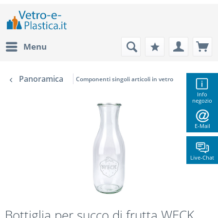
Menu
Panoramica
Componenti singoli articoli in vetro
Info
negozio
E-Mail
Live-Chat
Bottiglia per succo di frutta WECK