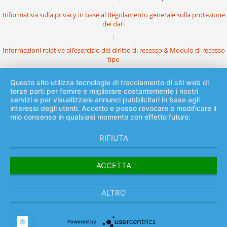
Informativa sulla privacy in base al Regolamento generale sulla protezione
dei dati
Informazioni relative all’esercizio del diritto di recesso & Modulo di recesso
tipo
Questo sito utilizza tecnologie di tracciamento di siti web di
terze parti per fornire e migliorare costantemente i nostri
servizi e per visualizzare annunci pubblicitari in base agli
interessi degli utenti. Accetto e posso revocare o modificare il
mio consenso in qualsiasi momento con effetto futuro.
RIFIUTA
ACCETTA
ALTRO
Powered by