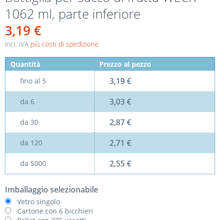
1062 ml, parte inferiore
3,19 €
incl. IVA
più costi di spedizione
Quantità
Prezzo al pezzo
3,19 €
fino al
5
3,03 €
da
6
2,87 €
da
30
2,71 €
da
120
2,55 €
da
5000
Imballaggio selezionabile
Vetro singolo
Cartone con 6 bicchieri