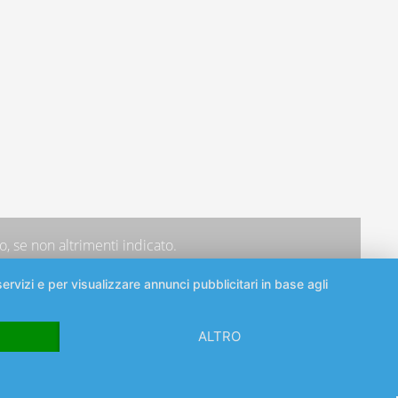
, se non altrimenti indicato.
ervizi e per visualizzare annunci pubblicitari in base agli
ALTRO