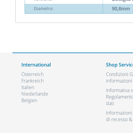
90,8mm
Diametro:
International
Shop Servic
Österreich
Condizioni Ge
Frankreich
informazioni 
Italien
Informativa s
Niederlande
Regolamento 
Belgien
dati
Informazioni r
di recesso &