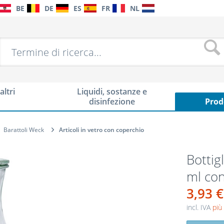
BE
DE
ES
FR
NL
altri
Liquidi, sostanze e
disinfezione
Prod
Barattoli Weck
Articoli in vetro con coperchio
Bottig
ml co
3,93 €
incl. IVA
più