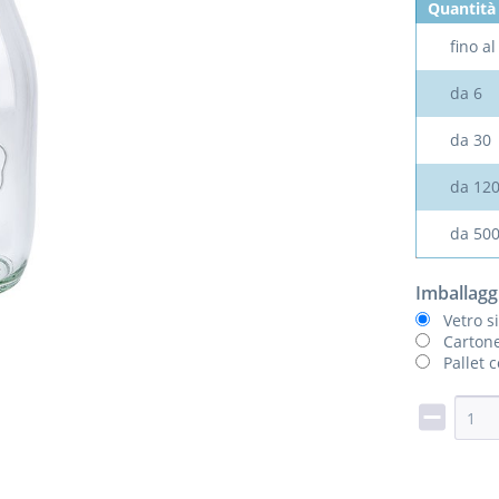
Quantità
fino a
da
6
da
30
da
12
da
50
Imballagg
Vetro s
Cartone
Pallet 