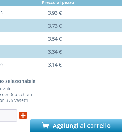
Prezzo al pezzo
3,93 €
l
5
3,73 €
3,54 €
3,34 €
0
3,14 €
00
io selezionabile
ingolo
 con 6 bicchieri
con 375 vasetti
Aggiungi al carrello