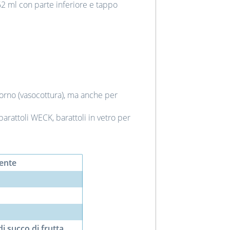
62 ml con parte inferiore e tappo
forno (vasocottura), ma anche per
arattoli WECK, barattoli in vetro per
ente
di succo di frutta