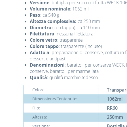
Versione
: bottiglia per succo di frutta WECK 10
Volume nominale
: 1062 ml
Peso
: ca 540 g
Altezza complessiva:
ca 250 mm
Diametro
(con tappo): ca 110 mm
Filettatura
: nessuna filettatura
Colore vetro
: trasparente
Colore tappo
: trasparente (incluso)
Adatto a
: preparazione di conserve, cottura in 
dessert e antipasti
Denominazioni
: barattoli per conserve WECK, b
conserve, barattoli per marmellata
Qualità
: qualità marchio tedesco
Transpar
Colore:
1062ml
Dimensione/Contenuto:
RR60
Filo:
250mm
Altezza:
Bottiglia 
Versione: