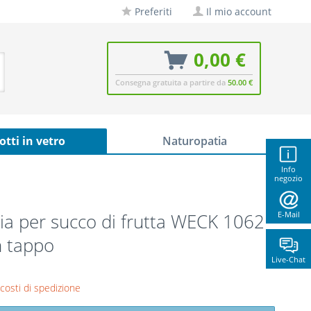
Preferiti
Il mio account
0,00 €
Consegna gratuita a partire da
50.00 €
otti in vetro
Naturopatia
Info
negozio
lia per succo di frutta WECK 1062
E-Mail
n tappo
Live-Chat
 costi di spedizione