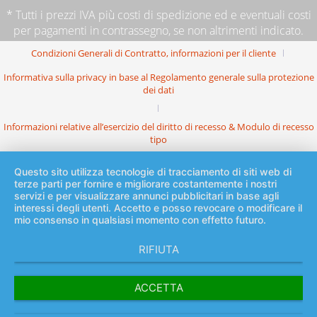
* Tutti i prezzi IVA più
costi di spedizione
ed e eventuali costi
per pagamenti in contrassegno, se non altrimenti indicato.
Condizioni Generali di Contratto, informazioni per il cliente
Informativa sulla privacy in base al Regolamento generale sulla protezione
dei dati
Informazioni relative all’esercizio del diritto di recesso & Modulo di recesso
tipo
Questo sito utilizza tecnologie di tracciamento di siti web di
terze parti per fornire e migliorare costantemente i nostri
servizi e per visualizzare annunci pubblicitari in base agli
interessi degli utenti. Accetto e posso revocare o modificare il
mio consenso in qualsiasi momento con effetto futuro.
RIFIUTA
ACCETTA