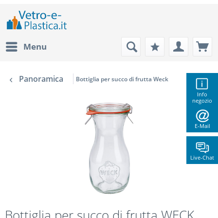
Menu
Panoramica
Bottiglia per succo di frutta Weck
Info
negozio
E-Mail
Live-Chat
Bottiglia per succo di frutta WECK