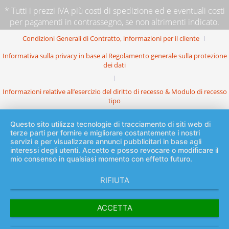
* Tutti i prezzi IVA più
costi di spedizione
ed e eventuali costi
per pagamenti in contrassegno, se non altrimenti indicato.
Condizioni Generali di Contratto, informazioni per il cliente
Informativa sulla privacy in base al Regolamento generale sulla protezione
dei dati
Informazioni relative all’esercizio del diritto di recesso & Modulo di recesso
tipo
Questo sito utilizza tecnologie di tracciamento di siti web di
terze parti per fornire e migliorare costantemente i nostri
servizi e per visualizzare annunci pubblicitari in base agli
interessi degli utenti. Accetto e posso revocare o modificare il
mio consenso in qualsiasi momento con effetto futuro.
RIFIUTA
ACCETTA