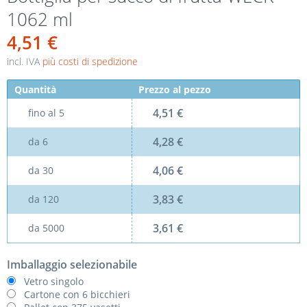
1062 ml
4,51 €
incl. IVA
più costi di spedizione
Quantità
Prezzo al pezzo
4,51 €
fino al
5
4,28 €
da
6
4,06 €
da
30
3,83 €
da
120
3,61 €
da
5000
Imballaggio selezionabile
Vetro singolo
Cartone con 6 bicchieri