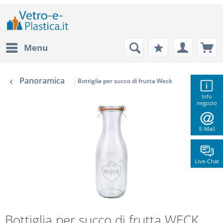
Menu
Panoramica
Bottiglia per succo di frutta Weck
Info
negozio
E-Mail
Live-Chat
Bottiglia per succo di frutta WECK