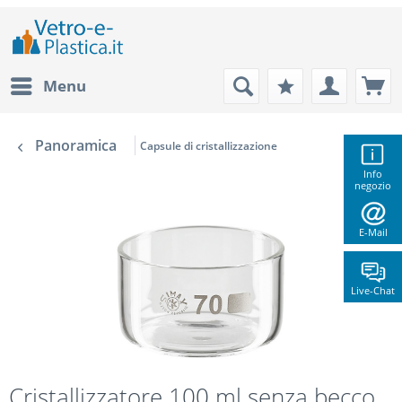
Menu
Panoramica
Capsule di cristallizzazione
Info
negozio
E-Mail
Live-Chat
Cristallizzatore 100 ml senza becco