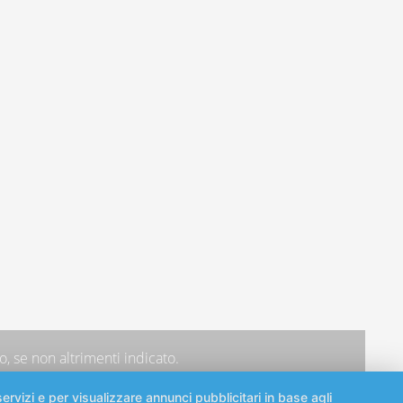
, se non altrimenti indicato.
ervizi e per visualizzare annunci pubblicitari in base agli