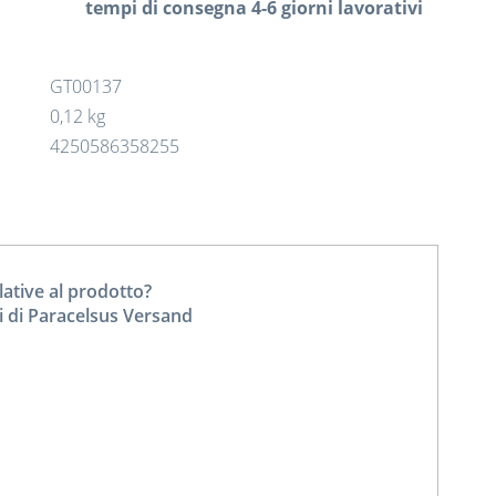
tempi di consegna 4-6 giorni lavorativi
GT00137
0,12 kg
4250586358255
tive al prodotto?
i di Paracelsus Versand