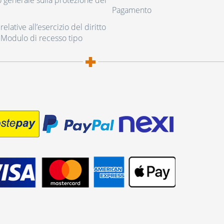
generale sulla protezione dei
Pagamento
elative all’esercizio del diritto
 Modulo di recesso tipo