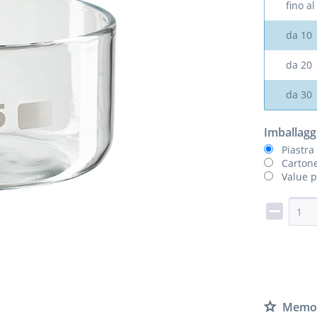
fino a
da
10
da
20
da
30
Imballagg
Piastra
Cartone
Value p
Memor