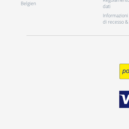
Regolamento 
Belgien
dati
Informazioni r
di recesso &