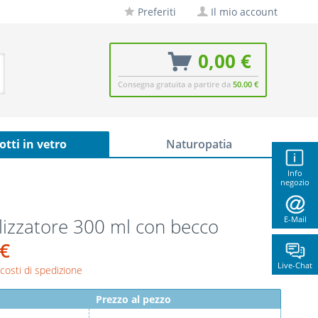
Preferiti
Il mio account
0,00 €
Consegna gratuita a partire da
50.00 €
otti in vetro
Naturopatia
Info
negozio
llizzatore 300 ml con becco
E-Mail
 €
Live-Chat
 costi di spedizione
Prezzo al pezzo