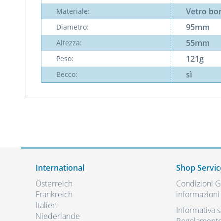
Vetro bor
Materiale:
95mm
Diametro:
55mm
Altezza:
121g
Peso:
sì
Becco:
International
Shop Servic
Österreich
Condizioni Ge
Frankreich
informazioni 
Italien
Informativa s
Niederlande