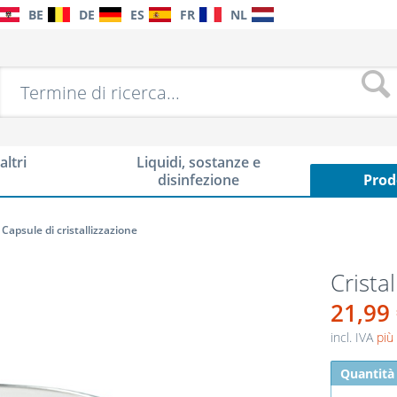
BE
DE
ES
FR
NL
altri
Liquidi, sostanze e
disinfezione
Prod
Capsule di cristallizzazione
Crista
21,99
incl. IVA
più
Quantità