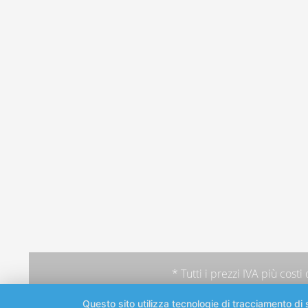
* Tutti i prezzi IVA più
costi
Questo sito utilizza tecnologie di tracciamento di s