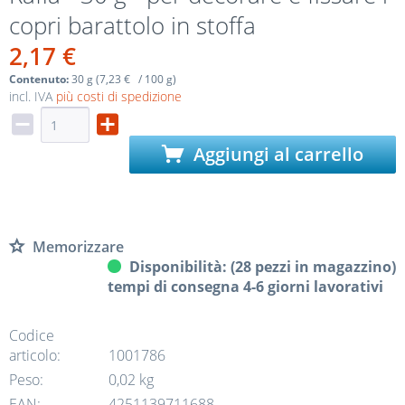
copri barattolo in stoffa
2,17 €
Contenuto:
30 g (7,23 € / 100 g)
incl. IVA
più costi di spedizione
Aggiungi al carrello
Memorizzare
Disponibilità: (28 pezzi in magazzino)
tempi di consegna 4-6 giorni lavorativi
Codice
articolo:
1001786
Peso:
0,02 kg
EAN:
4251139711688