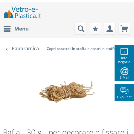
Menu
Panoramica
Copri barattoli in stoffa e nastri in stoffa
Info
negozio
E-Mail
Live-Chat
Rafia - 30 g - per decorare e fissare i