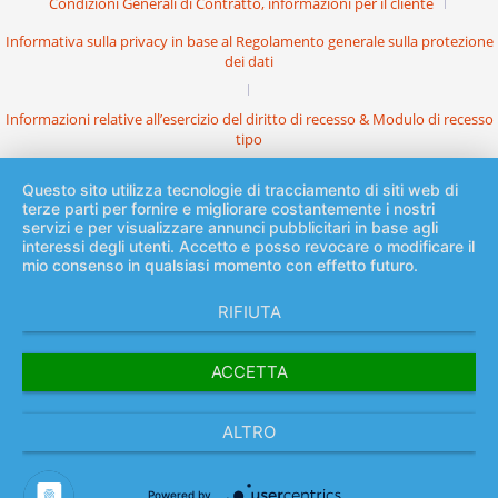
Condizioni Generali di Contratto, informazioni per il cliente
Informativa sulla privacy in base al Regolamento generale sulla protezione
dei dati
Informazioni relative all’esercizio del diritto di recesso & Modulo di recesso
tipo
Questo sito utilizza tecnologie di tracciamento di siti web di
terze parti per fornire e migliorare costantemente i nostri
servizi e per visualizzare annunci pubblicitari in base agli
interessi degli utenti. Accetto e posso revocare o modificare il
mio consenso in qualsiasi momento con effetto futuro.
RIFIUTA
ACCETTA
ALTRO
Powered by