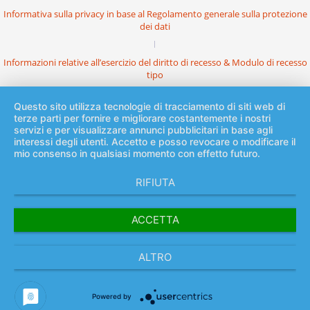
Informativa sulla privacy in base al Regolamento generale sulla protezione
dei dati
Informazioni relative all’esercizio del diritto di recesso & Modulo di recesso
tipo
Questo sito utilizza tecnologie di tracciamento di siti web di
terze parti per fornire e migliorare costantemente i nostri
servizi e per visualizzare annunci pubblicitari in base agli
interessi degli utenti. Accetto e posso revocare o modificare il
mio consenso in qualsiasi momento con effetto futuro.
RIFIUTA
ACCETTA
ALTRO
Powered by