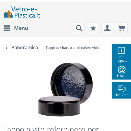
Menu
Panoramica
Tappi per barattoli di colore viola
Info
negozio
E-Mail
Live-Chat
Tappo a vite colore nero per